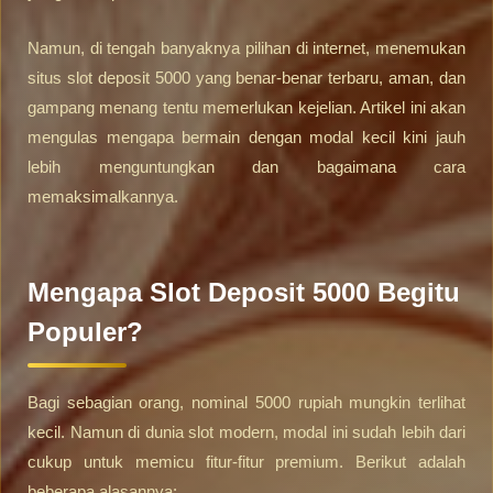
Namun, di tengah banyaknya pilihan di internet, menemukan
situs slot deposit 5000 yang benar-benar terbaru, aman, dan
gampang menang tentu memerlukan kejelian. Artikel ini akan
mengulas mengapa bermain dengan modal kecil kini jauh
lebih menguntungkan dan bagaimana cara
memaksimalkannya.
Mengapa Slot Deposit 5000 Begitu
Populer?
Bagi sebagian orang, nominal 5000 rupiah mungkin terlihat
kecil. Namun di dunia slot modern, modal ini sudah lebih dari
cukup untuk memicu fitur-fitur premium. Berikut adalah
beberapa alasannya: