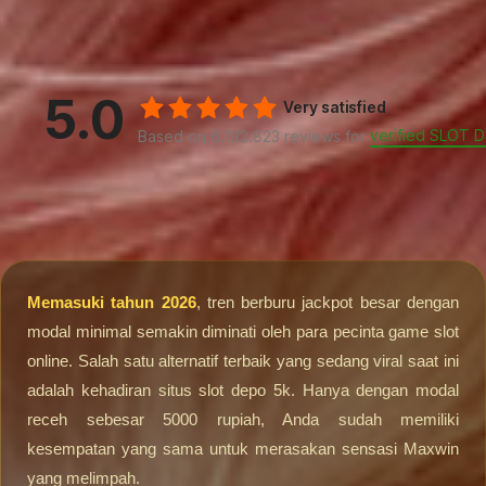
5.0
Very satisfied
verified SLOT 
Based on 6.132.823 reviews for
Memasuki tahun 2026
, tren berburu jackpot besar dengan
modal minimal semakin diminati oleh para pecinta game slot
online. Salah satu alternatif terbaik yang sedang viral saat ini
adalah kehadiran situs slot depo 5k. Hanya dengan modal
receh sebesar 5000 rupiah, Anda sudah memiliki
kesempatan yang sama untuk merasakan sensasi Maxwin
yang melimpah.