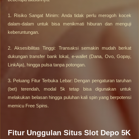
1. Risiko Sangat Minim: Anda tidak perlu merogoh kocek
dalam-dalam untuk bisa menikmati hiburan dan menguji
keberuntungan.
2. Aksesibilitas Tinggi: Transaksi semakin mudah berkat
dukungan transfer bank lokal, e-wallet (Dana, Ovo, Gopay,
LinkAja), hingga pulsa tanpa potongan.
3. Peluang Fitur Terbuka Lebar: Dengan pengaturan taruhan
(bet) terendah, modal 5k tetap bisa digunakan untuk
melakukan belasan hingga puluhan kali spin yang berpotensi
memicu Free Spins.
Fitur Unggulan Situs Slot Depo 5K