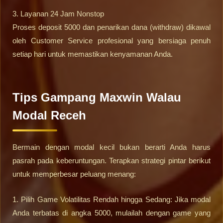
3. Layanan 24 Jam Nonstop
Proses deposit 5000 dan penarikan dana (withdraw) dikawal
oleh Customer Service profesional yang bersiaga penuh
setiap hari untuk memastikan kenyamanan Anda.
Tips Gampang Maxwin Walau
Modal Receh
Bermain dengan modal kecil bukan berarti Anda harus
pasrah pada keberuntungan. Terapkan strategi pintar berikut
untuk memperbesar peluang menang:
1. Pilih Game Volatilitas Rendah hingga Sedang: Jika modal
Anda terbatas di angka 5000, mulailah dengan game yang