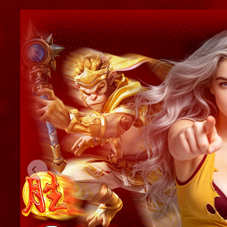
Previous slide