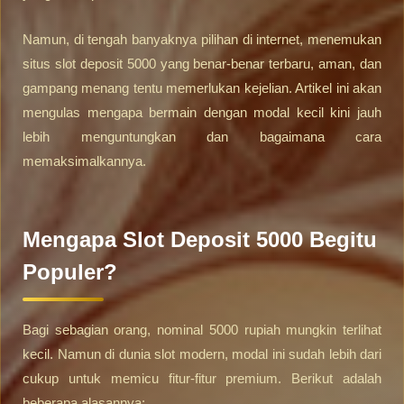
Namun, di tengah banyaknya pilihan di internet, menemukan
situs slot deposit 5000 yang benar-benar terbaru, aman, dan
gampang menang tentu memerlukan kejelian. Artikel ini akan
mengulas mengapa bermain dengan modal kecil kini jauh
lebih menguntungkan dan bagaimana cara
memaksimalkannya.
Mengapa Slot Deposit 5000 Begitu
Populer?
Bagi sebagian orang, nominal 5000 rupiah mungkin terlihat
kecil. Namun di dunia slot modern, modal ini sudah lebih dari
cukup untuk memicu fitur-fitur premium. Berikut adalah
beberapa alasannya: