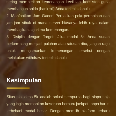
sering memberikan kemenangan kecil tapi konsisten guna
membangun saldo (bankroll) Anda terlebih dahulu.
2. Manfaatkan Jam Gacor: Perhatikan pola permainan dan
jam-jam sibuk di mana server biasanya lebih royal dalam
membagikan algoritma kemenangan.
3. Disiplin dengan Target: Jika modal 5k Anda sudah
berkembang menjadi puluhan atau ratusan ribu, jangan ragu
untuk mengamankan kemenangan tersebut dengan
melakukan withdraw terlebih dahulu.
Kesimpulan
Situs slot depo 5k adalah solusi sempurna bagi siapa saja
yang ingin merasakan keseruan berburu jackpot tanpa harus
terbebani modal besar. Dengan memilih platform terbaru