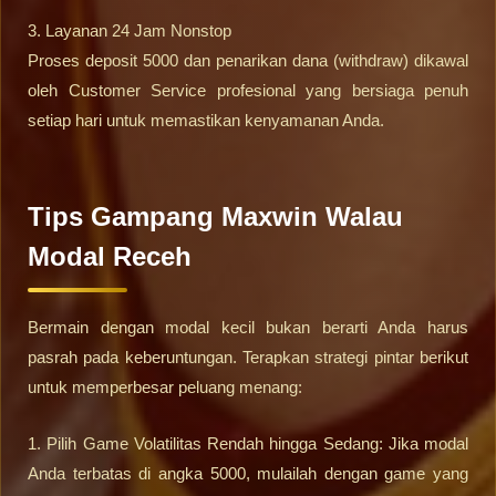
3. Layanan 24 Jam Nonstop
Proses deposit 5000 dan penarikan dana (withdraw) dikawal
oleh Customer Service profesional yang bersiaga penuh
setiap hari untuk memastikan kenyamanan Anda.
Tips Gampang Maxwin Walau
Modal Receh
Bermain dengan modal kecil bukan berarti Anda harus
pasrah pada keberuntungan. Terapkan strategi pintar berikut
untuk memperbesar peluang menang:
1. Pilih Game Volatilitas Rendah hingga Sedang: Jika modal
Anda terbatas di angka 5000, mulailah dengan game yang