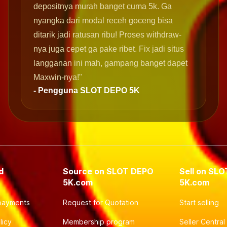
depositnya murah banget cuma 5k. Ga
nyangka dari modal receh goceng bisa
ditarik jadi ratusan ribu! Proses withdraw-
nya juga cepet ga pake ribet. Fix jadi situs
langganan ini mah, gampang banget dapet
Maxwin-nya!"
- Pengguna SLOT DEPO 5K
d
Source on SLOT DEPO
Sell on SL
5K.com
5K.com
payments
Request for Quotation
Start selling
licy
Membership program
Seller Central