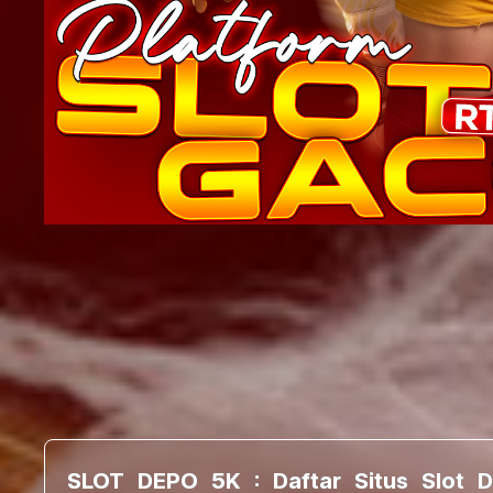
SLOT DEPO 5K : Daftar Situs Slot 