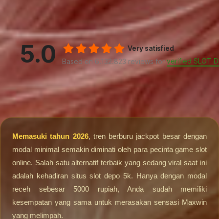
5.0
Very satisfied
verified SLOT 
Based on 6.132.823 reviews for
Memasuki tahun 2026
, tren berburu jackpot besar dengan
modal minimal semakin diminati oleh para pecinta game slot
online. Salah satu alternatif terbaik yang sedang viral saat ini
adalah kehadiran situs slot depo 5k. Hanya dengan modal
receh sebesar 5000 rupiah, Anda sudah memiliki
kesempatan yang sama untuk merasakan sensasi Maxwin
yang melimpah.