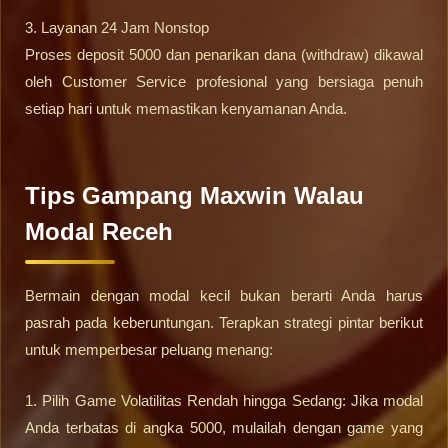
3. Layanan 24 Jam Nonstop
Proses deposit 5000 dan penarikan dana (withdraw) dikawal
oleh Customer Service profesional yang bersiaga penuh
setiap hari untuk memastikan kenyamanan Anda.
Tips Gampang Maxwin Walau
Modal Receh
Bermain dengan modal kecil bukan berarti Anda harus
pasrah pada keberuntungan. Terapkan strategi pintar berikut
untuk memperbesar peluang menang:
1. Pilih Game Volatilitas Rendah hingga Sedang: Jika modal
Anda terbatas di angka 5000, mulailah dengan game yang