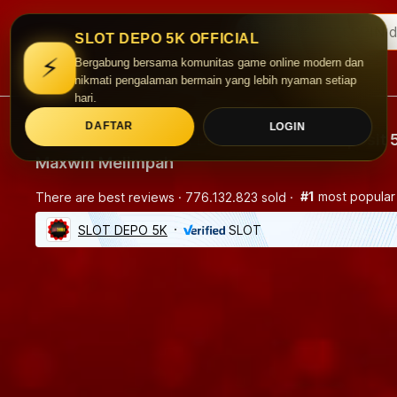
iphones 16
What are you looking 
BANYAK FREESPIN d
SLOT DEPO 5K OFFICIAL
torras phone case
⚡
Bergabung bersama komunitas game online modern dan
samsung note 20 5g 
Home
Kisah Anak Muda
FAQ
nikmati pengalaman bermain yang lebih nyaman setiap
iphones 15 pro max
hari.
SLOT DEPO 5K
SLOT 5K
SLOT DEPOSIT 5K
DAFTAR
LOGIN
SLOT DEPO 5K : Daftar Situs Slot Deposi
Maxwin Melimpah
#1
most popular
There are best reviews
776.132.823 sold
SLOT DEPO 5K
SLOT