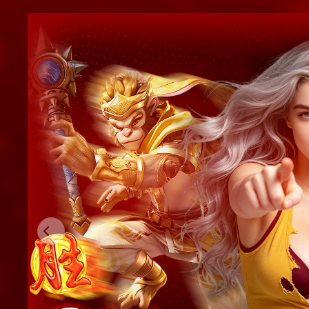
Previous slide