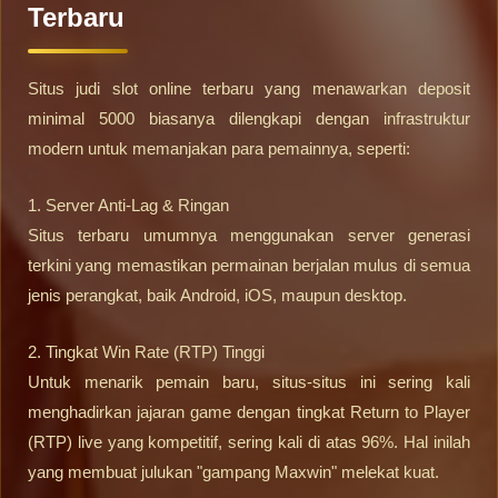
Terbaru
Situs judi slot online terbaru yang menawarkan deposit
minimal 5000 biasanya dilengkapi dengan infrastruktur
modern untuk memanjakan para pemainnya, seperti:
1. Server Anti-Lag & Ringan
Situs terbaru umumnya menggunakan server generasi
terkini yang memastikan permainan berjalan mulus di semua
jenis perangkat, baik Android, iOS, maupun desktop.
2. Tingkat Win Rate (RTP) Tinggi
Untuk menarik pemain baru, situs-situs ini sering kali
menghadirkan jajaran game dengan tingkat Return to Player
(RTP) live yang kompetitif, sering kali di atas 96%. Hal inilah
yang membuat julukan "gampang Maxwin" melekat kuat.