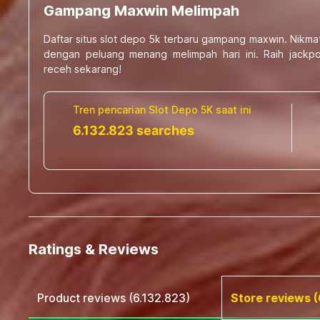
Gampang Maxwin Melimpah
Daftar situs slot depo 5k terbaru gampang maxwin. Nikmat
dengan peluang menang melimpah hari ini. Raih jackp
receh sekarang!
Tren pencarian Slot Depo 5K saat ini
6.132.823 searches
Ratings & Reviews
Product reviews (6.132.823)
Store reviews (