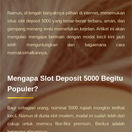
Namun, di tengah banyaknya pilihan di internet, menemukan
situs slot deposit 5000 yang benar-benar terbaru, aman, dan
gampang menang tentu memerlukan kejelian. Artikel ini akan
mengulas mengapa bermain dengan modal kecil kini jauh
lebih menguntungkan dan bagaimana cara
memaksimalkannya.
Mengapa Slot Deposit 5000 Begitu
Populer?
Bagi sebagian orang, nominal 5000 rupiah mungkin terlihat
kecil. Namun di dunia slot modern, modal ini sudah lebih dari
cukup untuk memicu fitur-fitur premium. Berikut adalah
beberapa alasannya: