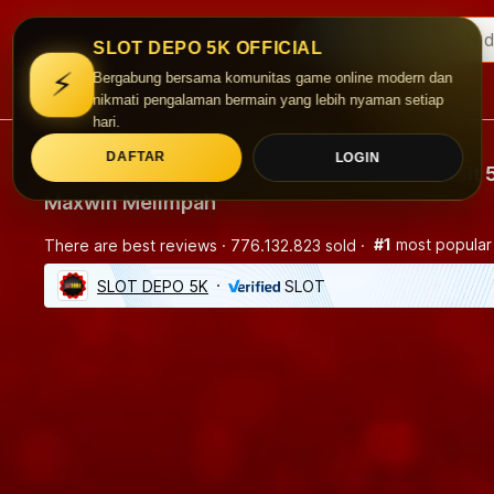
iphones 16
What are you looking 
BANYAK FREESPIN d
SLOT DEPO 5K OFFICIAL
torras phone case
⚡
Bergabung bersama komunitas game online modern dan
samsung note 20 5g 
Home
Kisah Anak Muda
FAQ
nikmati pengalaman bermain yang lebih nyaman setiap
iphones 15 pro max
hari.
SLOT DEPO 5K
SLOT 5K
SLOT DEPOSIT 5K
DAFTAR
LOGIN
SLOT DEPO 5K : Daftar Situs Slot Deposi
Maxwin Melimpah
#1
most popular
There are best reviews
776.132.823 sold
SLOT DEPO 5K
SLOT