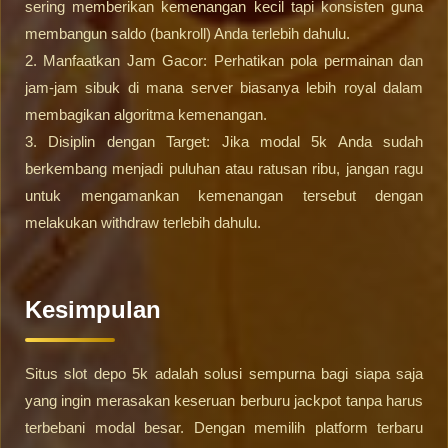
sering memberikan kemenangan kecil tapi konsisten guna
membangun saldo (bankroll) Anda terlebih dahulu.
2. Manfaatkan Jam Gacor: Perhatikan pola permainan dan
jam-jam sibuk di mana server biasanya lebih royal dalam
membagikan algoritma kemenangan.
3. Disiplin dengan Target: Jika modal 5k Anda sudah
berkembang menjadi puluhan atau ratusan ribu, jangan ragu
untuk mengamankan kemenangan tersebut dengan
melakukan withdraw terlebih dahulu.
Kesimpulan
Situs slot depo 5k adalah solusi sempurna bagi siapa saja
yang ingin merasakan keseruan berburu jackpot tanpa harus
terbebani modal besar. Dengan memilih platform terbaru