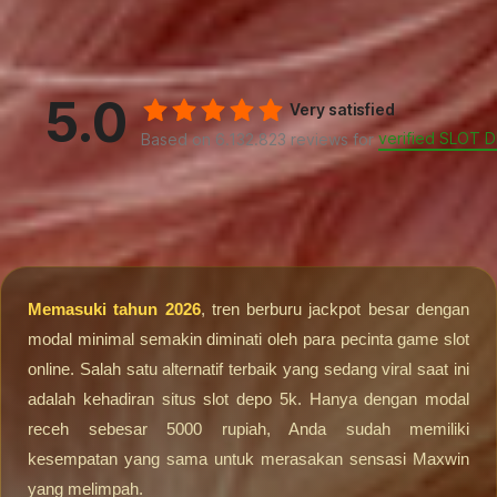
5.0
Very satisfied
verified SLOT 
Based on 6.132.823 reviews for
Memasuki tahun 2026
, tren berburu jackpot besar dengan
modal minimal semakin diminati oleh para pecinta game slot
online. Salah satu alternatif terbaik yang sedang viral saat ini
adalah kehadiran situs slot depo 5k. Hanya dengan modal
receh sebesar 5000 rupiah, Anda sudah memiliki
kesempatan yang sama untuk merasakan sensasi Maxwin
yang melimpah.