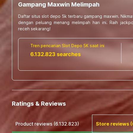
Gampang Maxwin Melimpah
Daftar situs slot depo 5k terbaru gampang maxwin. Nikmat
dengan peluang menang melimpah hari ini. Raih jackp
receh sekarang!
Tren pencarian Slot Depo 5K saat ini
6.132.823 searches
Ratings & Reviews
Product reviews (6.132.823)
Store reviews (