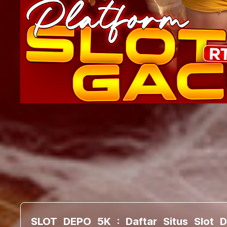
SLOT DEPO 5K : Daftar Situs Slot 