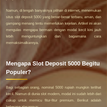
Namun, di tengah banyaknya pilihan di internet, menemukan
situs slot deposit 5000 yang benar-benar terbaru, aman, dan
gampang menang tentu memerlukan kejelian. Artikel ini akan
mengulas mengapa bermain dengan modal kecil kini jauh
lebih menguntungkan dan bagaimana cara
memaksimalkannya.
Mengapa Slot Deposit 5000 Begitu
Populer?
Bagi sebagian orang, nominal 5000 rupiah mungkin terlihat
kecil. Namun di dunia slot modern, modal ini sudah lebih dari
cukup untuk memicu fitur-fitur premium. Berikut adalah
beberapa alasannya: