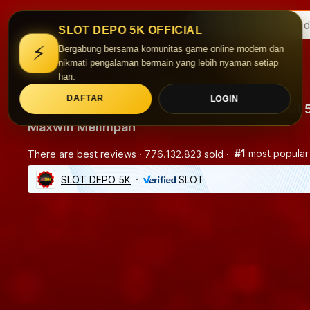
iphones 16
What are you looking 
BANYAK FREESPIN d
SLOT DEPO 5K OFFICIAL
torras phone case
⚡
Bergabung bersama komunitas game online modern dan
samsung note 20 5g 
Home
Kisah Anak Muda
FAQ
nikmati pengalaman bermain yang lebih nyaman setiap
iphones 15 pro max
hari.
SLOT DEPO 5K
SLOT 5K
SLOT DEPOSIT 5K
DAFTAR
LOGIN
SLOT DEPO 5K : Daftar Situs Slot Deposi
Maxwin Melimpah
#1
most popular
There are best reviews
776.132.823 sold
SLOT DEPO 5K
SLOT