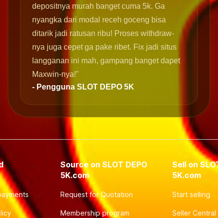
depositnya murah banget cuma 5k. Ga
nyangka dari modal receh goceng bisa
ditarik jadi ratusan ribu! Proses withdraw-
nya juga cepet ga pake ribet. Fix jadi situs
langganan ini mah, gampang banget dapet
Maxwin-nya!"
- Pengguna SLOT DEPO 5K
d
Source on SLOT DEPO
Sell on SL
5K.com
5K.com
payments
Request for Quotation
Start selling
licy
Membership program
Seller Central