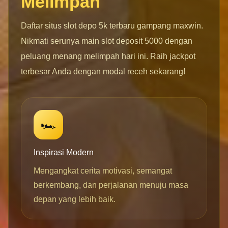
Melimpah
Daftar situs slot depo 5k terbaru gampang maxwin.
Nikmati serunya main slot deposit 5000 dengan
peluang menang melimpah hari ini. Raih jackpot
terbesar Anda dengan modal receh sekarang!
🏎️
Inspirasi Modern
Mengangkat cerita motivasi, semangat
berkembang, dan perjalanan menuju masa
depan yang lebih baik.