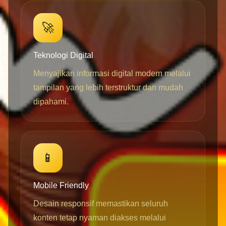
🚀
Teknologi Digital
Menyajikan informasi digital modern melalui
tampilan yang lebih terstruktur dan mudah
dipahami.
📱
Mobile Friendly
Desain responsif memastikan seluruh
konten tetap nyaman diakses melalui