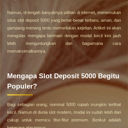
Namun, di tengah banyaknya pilihan di internet, menemukan
situs slot deposit 5000 yang benar-benar terbaru, aman, dan
gampang menang tentu memerlukan kejelian. Artikel ini akan
mengulas mengapa bermain dengan modal kecil kini jauh
lebih menguntungkan dan bagaimana cara
memaksimalkannya.
Mengapa Slot Deposit 5000 Begitu
Populer?
Bagi sebagian orang, nominal 5000 rupiah mungkin terlihat
kecil. Namun di dunia slot modern, modal ini sudah lebih dari
cukup untuk memicu fitur-fitur premium. Berikut adalah
beberapa alasannya: