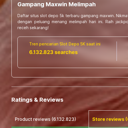
Gampang Maxwin Melimpah
Daftar situs slot depo 5k terbaru gampang maxwin. Nikmat
dengan peluang menang melimpah hari ini. Raih jackp
receh sekarang!
Tren pencarian Slot Depo 5K saat ini
6.132.823 searches
Ratings & Reviews
Product reviews (6.132.823)
Store reviews (