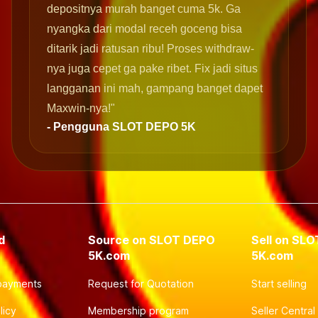
depositnya murah banget cuma 5k. Ga
nyangka dari modal receh goceng bisa
ditarik jadi ratusan ribu! Proses withdraw-
nya juga cepet ga pake ribet. Fix jadi situs
langganan ini mah, gampang banget dapet
Maxwin-nya!"
- Pengguna SLOT DEPO 5K
d
Source on SLOT DEPO
Sell on SL
5K.com
5K.com
payments
Request for Quotation
Start selling
licy
Membership program
Seller Central