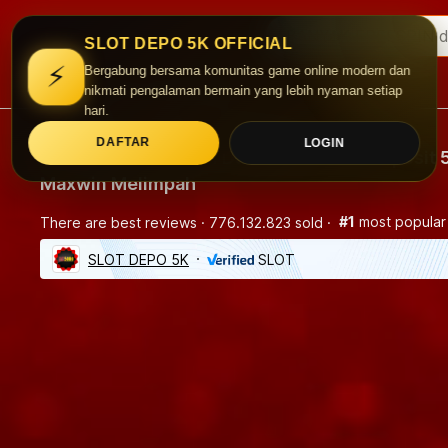
iphones 16
What are you looking 
BANYAK FREESPIN d
SLOT DEPO 5K OFFICIAL
torras phone case
⚡
Bergabung bersama komunitas game online modern dan
samsung note 20 5g 
Home
Kisah Anak Muda
FAQ
nikmati pengalaman bermain yang lebih nyaman setiap
iphones 15 pro max
hari.
SLOT DEPO 5K
SLOT 5K
SLOT DEPOSIT 5K
DAFTAR
LOGIN
SLOT DEPO 5K : Daftar Situs Slot Deposi
Maxwin Melimpah
#1
most popular
There are best reviews
776.132.823 sold
SLOT DEPO 5K
SLOT