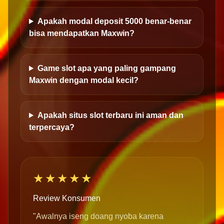
Apakah modal deposit 5000 benar-benar
bisa mendapatkan Maxwin?
Game slot apa yang paling gampang
Maxwin dengan modal kecil?
Apakah situs slot terbaru ini aman dan
terpercaya?
★★★★★
Review Konsumen
"Awalnya iseng doang nyoba karena