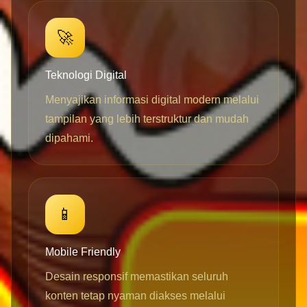
🚀
Teknologi Digital
Menyajikan informasi digital modern melalui
tampilan yang lebih terstruktur dan mudah
dipahami.
📱
Mobile Friendly
Desain responsif memastikan seluruh
konten tetap nyaman diakses melalui