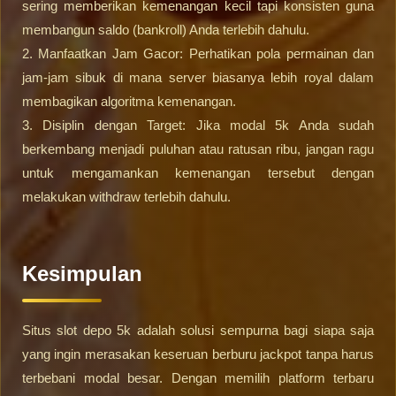
sering memberikan kemenangan kecil tapi konsisten guna
membangun saldo (bankroll) Anda terlebih dahulu.
2. Manfaatkan Jam Gacor: Perhatikan pola permainan dan
jam-jam sibuk di mana server biasanya lebih royal dalam
membagikan algoritma kemenangan.
3. Disiplin dengan Target: Jika modal 5k Anda sudah
berkembang menjadi puluhan atau ratusan ribu, jangan ragu
untuk mengamankan kemenangan tersebut dengan
melakukan withdraw terlebih dahulu.
Kesimpulan
Situs slot depo 5k adalah solusi sempurna bagi siapa saja
yang ingin merasakan keseruan berburu jackpot tanpa harus
terbebani modal besar. Dengan memilih platform terbaru