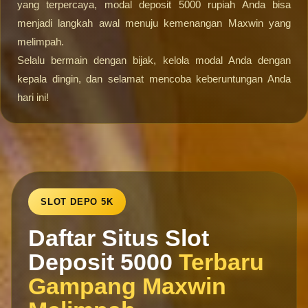
yang terpercaya, modal deposit 5000 rupiah Anda bisa
menjadi langkah awal menuju kemenangan Maxwin yang
melimpah.
Selalu bermain dengan bijak, kelola modal Anda dengan
kepala dingin, dan selamat mencoba keberuntungan Anda
hari ini!
SLOT DEPO 5K
Daftar Situs Slot
Deposit 5000
Terbaru
Gampang Maxwin