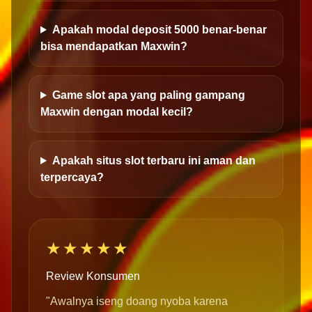
Apakah modal deposit 5000 benar-benar
bisa mendapatkan Maxwin?
Game slot apa yang paling gampang
Maxwin dengan modal kecil?
Apakah situs slot terbaru ini aman dan
terpercaya?
★★★★★
Review Konsumen
"Awalnya iseng doang nyoba karena