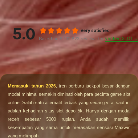
5.0
Very satisfied
verified SLOT 
Based on 6.132.823 reviews for
Memasuki tahun 2026
, tren berburu jackpot besar dengan
modal minimal semakin diminati oleh para pecinta game slot
online. Salah satu alternatif terbaik yang sedang viral saat ini
adalah kehadiran situs slot depo 5k. Hanya dengan modal
receh sebesar 5000 rupiah, Anda sudah memiliki
kesempatan yang sama untuk merasakan sensasi Maxwin
yang melimpah.