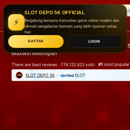
iphones 16
What are you looking 
BANYAK FREESPIN d
SLOT DEPO 5K OFFICIAL
torras phone case
⚡
Bergabung bersama komunitas game online modern dan
samsung note 20 5g 
Home
Kisah Anak Muda
FAQ
nikmati pengalaman bermain yang lebih nyaman setiap
iphones 15 pro max
hari.
SLOT DEPO 5K
SLOT 5K
SLOT DEPOSIT 5K
DAFTAR
LOGIN
SLOT DEPO 5K : Daftar Situs Slot Deposi
Maxwin Melimpah
#1
most popular
There are best reviews
776.132.823 sold
SLOT DEPO 5K
SLOT