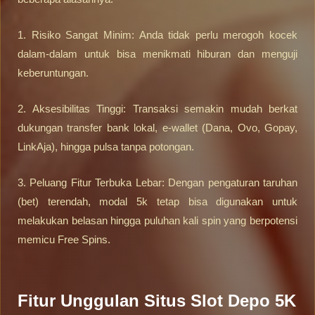
1. Risiko Sangat Minim: Anda tidak perlu merogoh kocek
dalam-dalam untuk bisa menikmati hiburan dan menguji
keberuntungan.
2. Aksesibilitas Tinggi: Transaksi semakin mudah berkat
dukungan transfer bank lokal, e-wallet (Dana, Ovo, Gopay,
LinkAja), hingga pulsa tanpa potongan.
3. Peluang Fitur Terbuka Lebar: Dengan pengaturan taruhan
(bet) terendah, modal 5k tetap bisa digunakan untuk
melakukan belasan hingga puluhan kali spin yang berpotensi
memicu Free Spins.
Fitur Unggulan Situs Slot Depo 5K