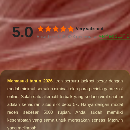
5.0
Very satisfied
verified SLOT 
Based on 6.132.823 reviews for
Memasuki tahun 2026
, tren berburu jackpot besar dengan
modal minimal semakin diminati oleh para pecinta game slot
online. Salah satu alternatif terbaik yang sedang viral saat ini
adalah kehadiran situs slot depo 5k. Hanya dengan modal
receh sebesar 5000 rupiah, Anda sudah memiliki
kesempatan yang sama untuk merasakan sensasi Maxwin
yang melimpah.