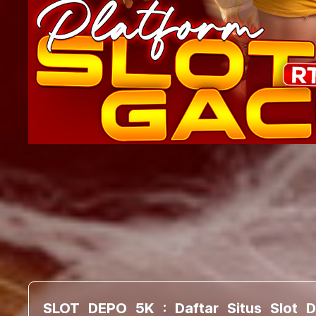
SLOT DEPO 5K : Daftar Situs Slot 