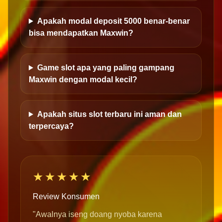
Apakah modal deposit 5000 benar-benar
bisa mendapatkan Maxwin?
Game slot apa yang paling gampang
Maxwin dengan modal kecil?
Apakah situs slot terbaru ini aman dan
terpercaya?
★★★★★
Review Konsumen
"Awalnya iseng doang nyoba karena