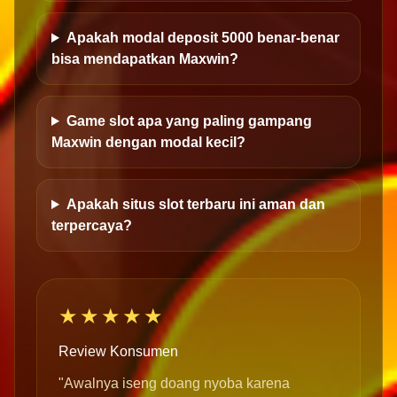
Apakah modal deposit 5000 benar-benar
bisa mendapatkan Maxwin?
Game slot apa yang paling gampang
Maxwin dengan modal kecil?
Apakah situs slot terbaru ini aman dan
terpercaya?
★★★★★
Review Konsumen
"Awalnya iseng doang nyoba karena