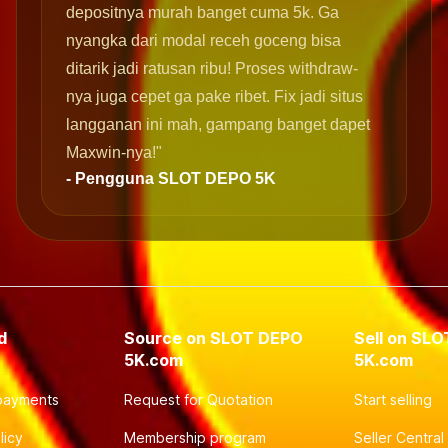
depositnya murah banget cuma 5k. Ga
nyangka dari modal receh goceng bisa
ditarik jadi ratusan ribu! Proses withdraw-
nya juga cepet ga pake ribet. Fix jadi situs
langganan ini mah, gampang banget dapet
Maxwin-nya!"
- Pengguna SLOT DEPO 5K
d
Source on SLOT DEPO
Sell on SL
5K.com
5K.com
payments
Request for Quotation
Start selling
licy
Membership program
Seller Central