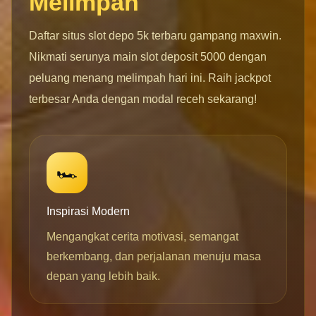
Melimpah
Daftar situs slot depo 5k terbaru gampang maxwin.
Nikmati serunya main slot deposit 5000 dengan
peluang menang melimpah hari ini. Raih jackpot
terbesar Anda dengan modal receh sekarang!
🏎️
Inspirasi Modern
Mengangkat cerita motivasi, semangat
berkembang, dan perjalanan menuju masa
depan yang lebih baik.