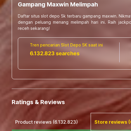
Gampang Maxwin Melimpah
Daftar situs slot depo 5k terbaru gampang maxwin. Nikmat
dengan peluang menang melimpah hari ini. Raih jackp
receh sekarang!
Tren pencarian Slot Depo 5K saat ini
6.132.823 searches
Ratings & Reviews
Product reviews (6.132.823)
Store reviews (