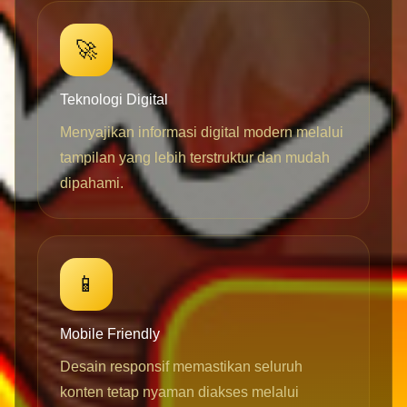
🚀
Teknologi Digital
Menyajikan informasi digital modern melalui
tampilan yang lebih terstruktur dan mudah
dipahami.
📱
Mobile Friendly
Desain responsif memastikan seluruh
konten tetap nyaman diakses melalui