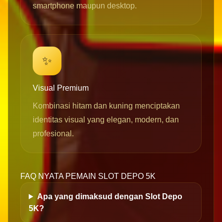
smartphone maupun desktop.
✨
Visual Premium
Kombinasi hitam dan kuning menciptakan
identitas visual yang elegan, modern, dan
profesional.
FAQ NYATA PEMAIN SLOT DEPO 5K
Apa yang dimaksud dengan Slot Depo
5K?