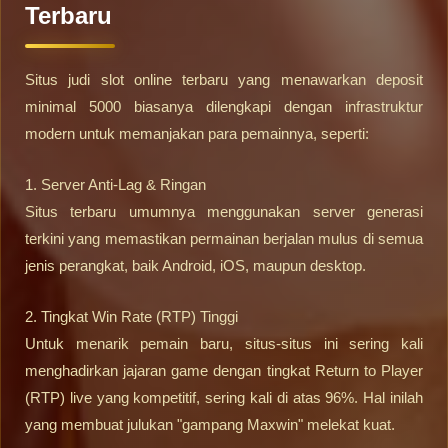
Terbaru
Situs judi slot online terbaru yang menawarkan deposit
minimal 5000 biasanya dilengkapi dengan infrastruktur
modern untuk memanjakan para pemainnya, seperti:
1. Server Anti-Lag & Ringan
Situs terbaru umumnya menggunakan server generasi
terkini yang memastikan permainan berjalan mulus di semua
jenis perangkat, baik Android, iOS, maupun desktop.
2. Tingkat Win Rate (RTP) Tinggi
Untuk menarik pemain baru, situs-situs ini sering kali
menghadirkan jajaran game dengan tingkat Return to Player
(RTP) live yang kompetitif, sering kali di atas 96%. Hal inilah
yang membuat julukan "gampang Maxwin" melekat kuat.