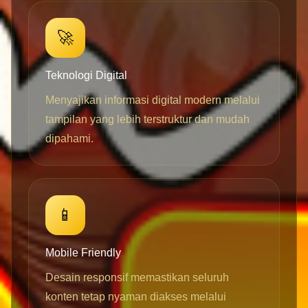
🚀
Teknologi Digital
Menyajikan informasi digital modern melalui
tampilan yang lebih terstruktur dan mudah
dipahami.
📱
Mobile Friendly
Desain responsif memastikan seluruh
konten tetap nyaman diakses melalui