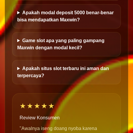
Apakah modal deposit 5000 benar-benar
bisa mendapatkan Maxwin?
Game slot apa yang paling gampang
Maxwin dengan modal kecil?
Apakah situs slot terbaru ini aman dan
terpercaya?
★★★★★
Review Konsumen
"Awalnya iseng doang nyoba karena