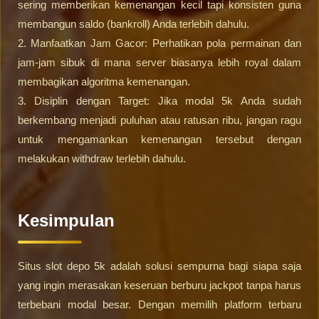
sering memberikan kemenangan kecil tapi konsisten guna
membangun saldo (bankroll) Anda terlebih dahulu.
2. Manfaatkan Jam Gacor: Perhatikan pola permainan dan
jam-jam sibuk di mana server biasanya lebih royal dalam
membagikan algoritma kemenangan.
3. Disiplin dengan Target: Jika modal 5k Anda sudah
berkembang menjadi puluhan atau ratusan ribu, jangan ragu
untuk mengamankan kemenangan tersebut dengan
melakukan withdraw terlebih dahulu.
Kesimpulan
Situs slot depo 5k adalah solusi sempurna bagi siapa saja
yang ingin merasakan keseruan berburu jackpot tanpa harus
terbebani modal besar. Dengan memilih platform terbaru