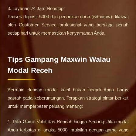
3. Layanan 24 Jam Nonstop
Proses deposit 5000 dan penarikan dana (withdraw) dikawal
oleh Customer Service profesional yang bersiaga penuh
setiap hari untuk memastikan kenyamanan Anda.
Tips Gampang Maxwin Walau
Modal Receh
Bermain dengan modal kecil bukan berarti Anda harus
pasrah pada keberuntungan. Terapkan strategi pintar berikut
untuk memperbesar peluang menang:
1. Pilih Game Volatilitas Rendah hingga Sedang: Jika modal
Anda terbatas di angka 5000, mulailah dengan game yang