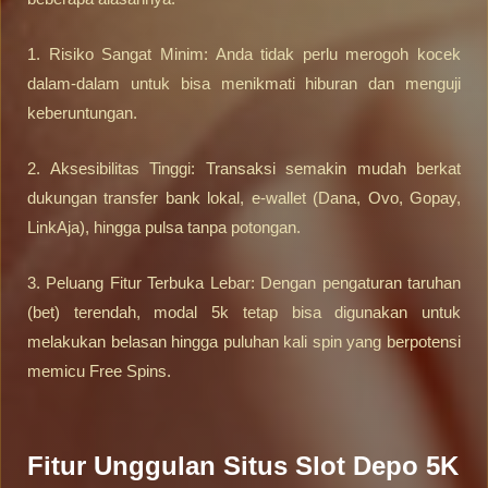
1. Risiko Sangat Minim: Anda tidak perlu merogoh kocek
dalam-dalam untuk bisa menikmati hiburan dan menguji
keberuntungan.
2. Aksesibilitas Tinggi: Transaksi semakin mudah berkat
dukungan transfer bank lokal, e-wallet (Dana, Ovo, Gopay,
LinkAja), hingga pulsa tanpa potongan.
3. Peluang Fitur Terbuka Lebar: Dengan pengaturan taruhan
(bet) terendah, modal 5k tetap bisa digunakan untuk
melakukan belasan hingga puluhan kali spin yang berpotensi
memicu Free Spins.
Fitur Unggulan Situs Slot Depo 5K