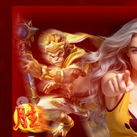
Previous slide