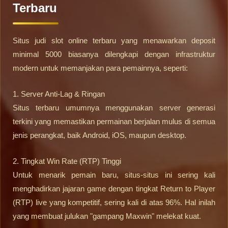
Terbaru
Situs judi slot online terbaru yang menawarkan deposit
minimal 5000 biasanya dilengkapi dengan infrastruktur
modern untuk memanjakan para pemainnya, seperti:
1. Server Anti-Lag & Ringan
Situs terbaru umumnya menggunakan server generasi
terkini yang memastikan permainan berjalan mulus di semua
jenis perangkat, baik Android, iOS, maupun desktop.
2. Tingkat Win Rate (RTP) Tinggi
Untuk menarik pemain baru, situs-situs ini sering kali
menghadirkan jajaran game dengan tingkat Return to Player
(RTP) live yang kompetitif, sering kali di atas 96%. Hal inilah
yang membuat julukan "gampang Maxwin" melekat kuat.