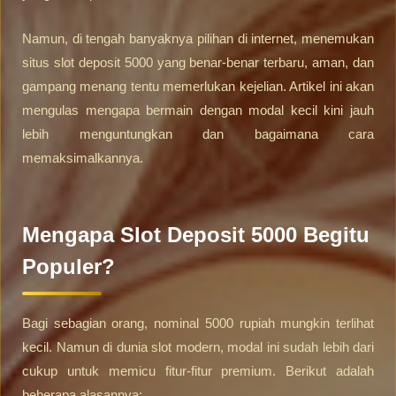
Namun, di tengah banyaknya pilihan di internet, menemukan
situs slot deposit 5000 yang benar-benar terbaru, aman, dan
gampang menang tentu memerlukan kejelian. Artikel ini akan
mengulas mengapa bermain dengan modal kecil kini jauh
lebih menguntungkan dan bagaimana cara
memaksimalkannya.
Mengapa Slot Deposit 5000 Begitu
Populer?
Bagi sebagian orang, nominal 5000 rupiah mungkin terlihat
kecil. Namun di dunia slot modern, modal ini sudah lebih dari
cukup untuk memicu fitur-fitur premium. Berikut adalah
beberapa alasannya: