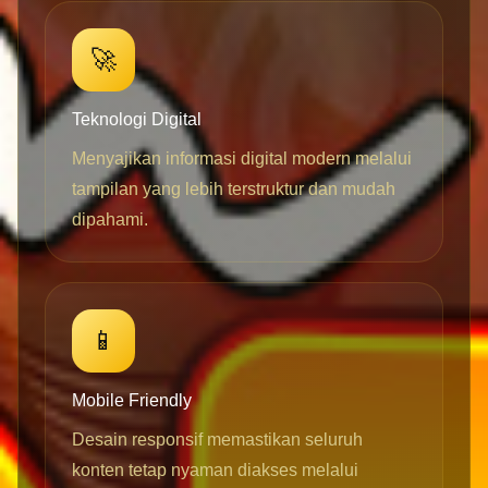
🚀
Teknologi Digital
Menyajikan informasi digital modern melalui
tampilan yang lebih terstruktur dan mudah
dipahami.
📱
Mobile Friendly
Desain responsif memastikan seluruh
konten tetap nyaman diakses melalui