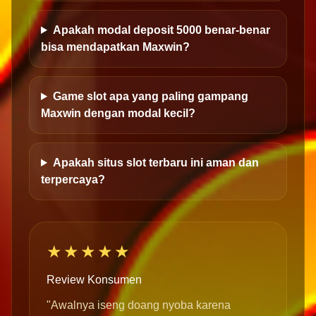
Apakah modal deposit 5000 benar-benar
bisa mendapatkan Maxwin?
Game slot apa yang paling gampang
Maxwin dengan modal kecil?
Apakah situs slot terbaru ini aman dan
terpercaya?
★★★★★
Review Konsumen
"Awalnya iseng doang nyoba karena