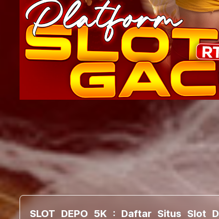
SLOT DEPO 5K : Daftar Situs Slot 