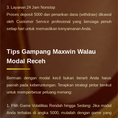
3. Layanan 24 Jam Nonstop
Proses deposit 5000 dan penarikan dana (withdraw) dikawal
oleh Customer Service profesional yang bersiaga penuh
setiap hari untuk memastikan kenyamanan Anda.
Tips Gampang Maxwin Walau
Modal Receh
Bermain dengan modal kecil bukan berarti Anda harus
pasrah pada keberuntungan. Terapkan strategi pintar berikut
untuk memperbesar peluang menang:
1. Pilih Game Volatilitas Rendah hingga Sedang: Jika modal
Anda terbatas di angka 5000, mulailah dengan game yang