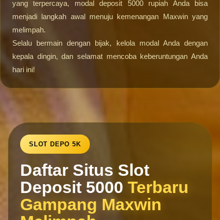
yang terpercaya, modal deposit 5000 rupiah Anda bisa
menjadi langkah awal menuju kemenangan Maxwin yang
melimpah.
Selalu bermain dengan bijak, kelola modal Anda dengan
kepala dingin, dan selamat mencoba keberuntungan Anda
hari ini!
SLOT DEPO 5K
Daftar Situs Slot
Deposit 5000
Terbaru
Gampang Maxwin