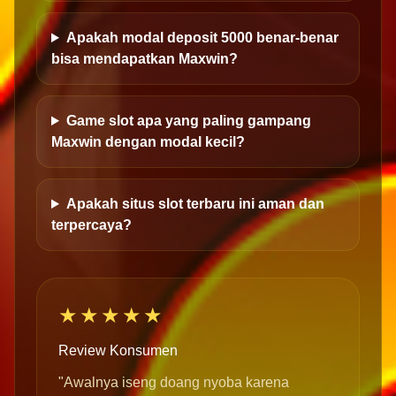
Apakah modal deposit 5000 benar-benar
bisa mendapatkan Maxwin?
Game slot apa yang paling gampang
Maxwin dengan modal kecil?
Apakah situs slot terbaru ini aman dan
terpercaya?
★★★★★
Review Konsumen
"Awalnya iseng doang nyoba karena