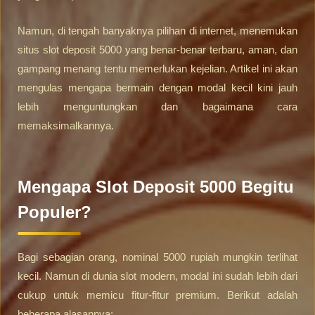
Namun, di tengah banyaknya pilihan di internet, menemukan
situs slot deposit 5000 yang benar-benar terbaru, aman, dan
gampang menang tentu memerlukan kejelian. Artikel ini akan
mengulas mengapa bermain dengan modal kecil kini jauh
lebih menguntungkan dan bagaimana cara
memaksimalkannya.
Mengapa Slot Deposit 5000 Begitu
Populer?
Bagi sebagian orang, nominal 5000 rupiah mungkin terlihat
kecil. Namun di dunia slot modern, modal ini sudah lebih dari
cukup untuk memicu fitur-fitur premium. Berikut adalah
beberapa alasannya: