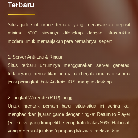
Terbaru
Situs judi slot online terbaru yang menawarkan deposit
minimal 5000 biasanya dilengkapi dengan infrastruktur
modern untuk memanjakan para pemainnya, seperti:
1. Server Anti-Lag & Ringan
Situs terbaru umumnya menggunakan server generasi
terkini yang memastikan permainan berjalan mulus di semua
jenis perangkat, baik Android, iOS, maupun desktop.
2. Tingkat Win Rate (RTP) Tinggi
Untuk menarik pemain baru, situs-situs ini sering kali
menghadirkan jajaran game dengan tingkat Return to Player
(RTP) live yang kompetitif, sering kali di atas 96%. Hal inilah
yang membuat julukan "gampang Maxwin" melekat kuat.