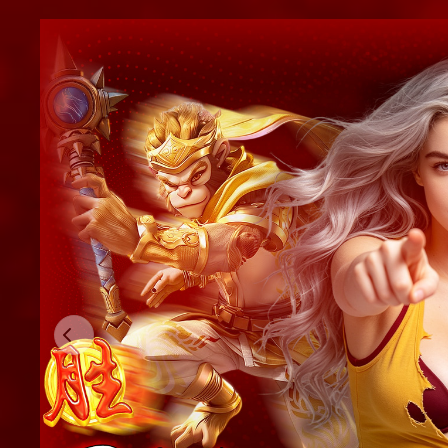
Previous slide