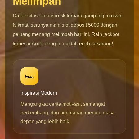
Melimpah
Daftar situs slot depo 5k terbaru gampang maxwin.
Nikmati serunya main slot deposit 5000 dengan
peluang menang melimpah hari ini. Raih jackpot
terbesar Anda dengan modal receh sekarang!
🏎️
Inspirasi Modern
Mengangkat cerita motivasi, semangat
berkembang, dan perjalanan menuju masa
depan yang lebih baik.