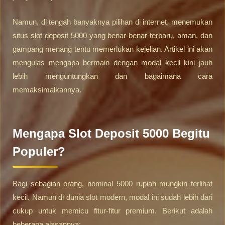
Namun, di tengah banyaknya pilihan di internet, menemukan
situs slot deposit 5000 yang benar-benar terbaru, aman, dan
gampang menang tentu memerlukan kejelian. Artikel ini akan
mengulas mengapa bermain dengan modal kecil kini jauh
lebih menguntungkan dan bagaimana cara
memaksimalkannya.
Mengapa Slot Deposit 5000 Begitu
Populer?
Bagi sebagian orang, nominal 5000 rupiah mungkin terlihat
kecil. Namun di dunia slot modern, modal ini sudah lebih dari
cukup untuk memicu fitur-fitur premium. Berikut adalah
beberapa alasannya: