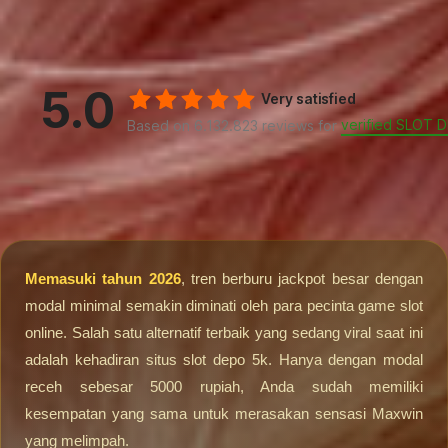
5.0
Very satisfied
verified SLOT 
Based on 6.132.823 reviews for
Memasuki tahun 2026
, tren berburu jackpot besar dengan
modal minimal semakin diminati oleh para pecinta game slot
online. Salah satu alternatif terbaik yang sedang viral saat ini
adalah kehadiran situs slot depo 5k. Hanya dengan modal
receh sebesar 5000 rupiah, Anda sudah memiliki
kesempatan yang sama untuk merasakan sensasi Maxwin
yang melimpah.