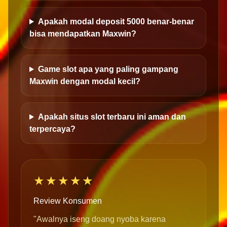
Apakah modal deposit 5000 benar-benar
bisa mendapatkan Maxwin?
Game slot apa yang paling gampang
Maxwin dengan modal kecil?
Apakah situs slot terbaru ini aman dan
terpercaya?
★★★★★
Review Konsumen
"Awalnya iseng doang nyoba karena