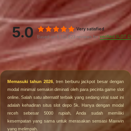
5.0
Very satisfied
verified SLOT 
Based on 6.132.823 reviews for
Memasuki tahun 2026
, tren berburu jackpot besar dengan
modal minimal semakin diminati oleh para pecinta game slot
online. Salah satu alternatif terbaik yang sedang viral saat ini
adalah kehadiran situs slot depo 5k. Hanya dengan modal
receh sebesar 5000 rupiah, Anda sudah memiliki
kesempatan yang sama untuk merasakan sensasi Maxwin
yang melimpah.