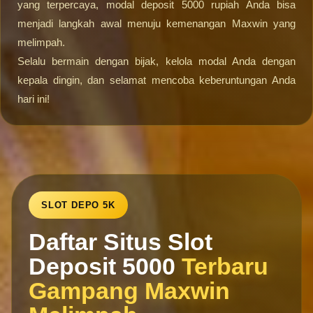
yang terpercaya, modal deposit 5000 rupiah Anda bisa
menjadi langkah awal menuju kemenangan Maxwin yang
melimpah.
Selalu bermain dengan bijak, kelola modal Anda dengan
kepala dingin, dan selamat mencoba keberuntungan Anda
hari ini!
SLOT DEPO 5K
Daftar Situs Slot
Deposit 5000
Terbaru
Gampang Maxwin