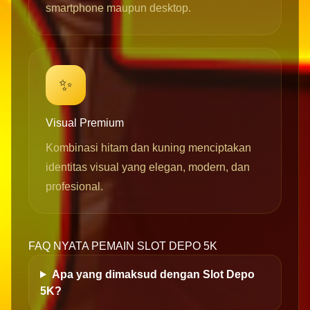
smartphone maupun desktop.
✨
Visual Premium
Kombinasi hitam dan kuning menciptakan
identitas visual yang elegan, modern, dan
profesional.
FAQ NYATA PEMAIN SLOT DEPO 5K
Apa yang dimaksud dengan Slot Depo
5K?