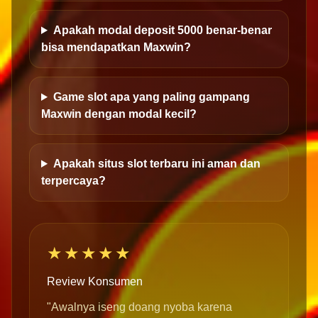
Apakah modal deposit 5000 benar-benar
bisa mendapatkan Maxwin?
Game slot apa yang paling gampang
Maxwin dengan modal kecil?
Apakah situs slot terbaru ini aman dan
terpercaya?
★★★★★
Review Konsumen
"Awalnya iseng doang nyoba karena