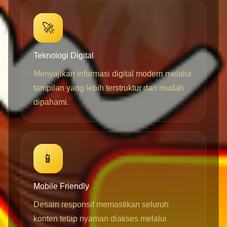
🚀
Teknologi Digital
Menyajikan informasi digital modern melalui
tampilan yang lebih terstruktur dan mudah
dipahami.
📱
Mobile Friendly
Desain responsif memastikan seluruh
konten tetap nyaman diakses melalui