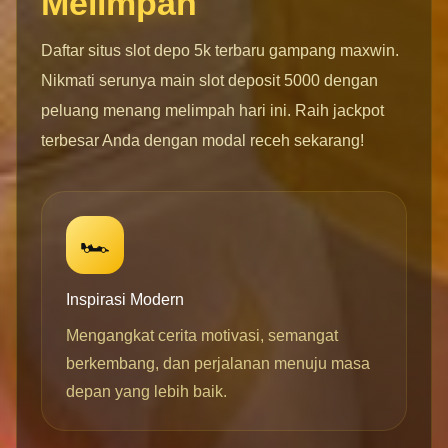
Melimpah
Daftar situs slot depo 5k terbaru gampang maxwin.
Nikmati serunya main slot deposit 5000 dengan
peluang menang melimpah hari ini. Raih jackpot
terbesar Anda dengan modal receh sekarang!
🏎️
Inspirasi Modern
Mengangkat cerita motivasi, semangat
berkembang, dan perjalanan menuju masa
depan yang lebih baik.