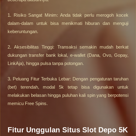
1. Risiko Sangat Minim: Anda tidak perlu merogoh kocek
dalam-dalam untuk bisa menikmati hiburan dan menguji
keberuntungan.
2. Aksesibilitas Tinggi: Transaksi semakin mudah berkat
dukungan transfer bank lokal, e-wallet (Dana, Ovo, Gopay,
LinkAja), hingga pulsa tanpa potongan.
3. Peluang Fitur Terbuka Lebar: Dengan pengaturan taruhan
(bet) terendah, modal 5k tetap bisa digunakan untuk
melakukan belasan hingga puluhan kali spin yang berpotensi
memicu Free Spins.
Fitur Unggulan Situs Slot Depo 5K