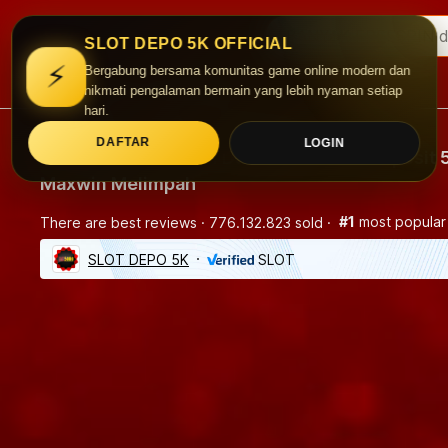
iphones 16
What are you looking 
BANYAK FREESPIN d
SLOT DEPO 5K OFFICIAL
torras phone case
⚡
Bergabung bersama komunitas game online modern dan
samsung note 20 5g 
Home
Kisah Anak Muda
FAQ
nikmati pengalaman bermain yang lebih nyaman setiap
iphones 15 pro max
hari.
SLOT DEPO 5K
SLOT 5K
SLOT DEPOSIT 5K
DAFTAR
LOGIN
SLOT DEPO 5K : Daftar Situs Slot Deposi
Maxwin Melimpah
#1
most popular
There are best reviews
776.132.823 sold
SLOT DEPO 5K
SLOT