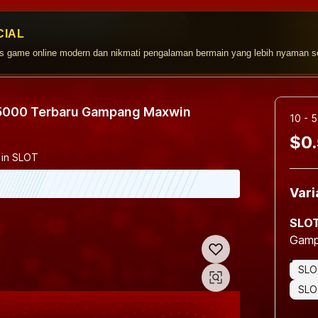
Deliver to:
for?
BANYAK FREESPIN di SLOT DEPO 5K
Search
English
ID
CIAL
 game online modern dan nikmati pengalaman bermain yang lebih nyaman set
cover
SLO
t 5000 Terbaru Gampang Maxwin
10 - 
$0
 in SLOT
Vari
SLOT
Gamp
SLO
SLO