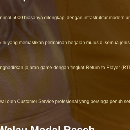
minimal 5000 biasanya dilengkapi dengan infrastruktur modern 
ini yang memastikan permainan berjalan mulus di semua jenis 
enghadirkan jajaran game dengan tingkat Return to Player (RTP) 
wal oleh Customer Service profesional yang bersiaga penuh s
Walau Modal Receh