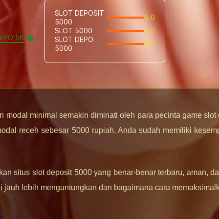
SLOT DEPOSIT
5.0
5000
SLOT 5000
5.0
DEPO 5K
SLOT DEPO
5.0
5000
n modal minimal semakin diminati oleh para pecinta game slot on
n modal receh sebesar 5000 rupiah, Anda sudah memiliki kes
an situs slot deposit 5000 yang benar-benar terbaru, aman, d
ni jauh lebih menguntungkan dan bagaimana cara memaksimal