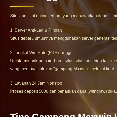
Situs judi slot online terbaru yang menawarkan deposit 
1. Server Anti-Lag & Ringan
Situs terbaru umumnya menggunakan server generasi terk
2. Tingkat Win Rate (RTP) Tinggi
Untuk menarik pemain baru, situs-situs ini sering kali m
yang membuat julukan "gampang Maxwin" melekat kuat.
3. Layanan 24 Jam Nonstop
Proses deposit 5000 dan penarikan dana (withdraw) dika
Tips Gampang Maxwin 