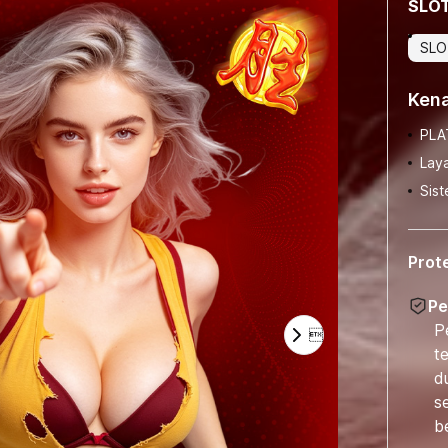
SLO
SL
Ken
PLA
Lay
Sis
Prot
P
P

Next slide
t
d
s
b