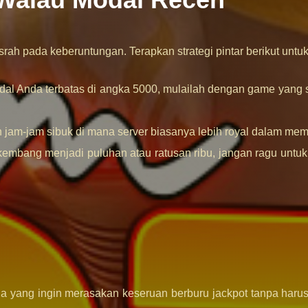
srah pada keberuntungan. Terapkan strategi pintar berikut un
odal Anda terbatas di angka 5000, mulailah dengan game yang
n jam-jam sibuk di mana server biasanya lebih royal dalam m
berkembang menjadi puluhan atau ratusan ribu, jangan ragu u
aja yang ingin merasakan keseruan berburu jackpot tanpa harus