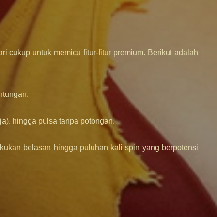
ri cukup untuk memicu fitur-fitur premium. Berikut adalah
ntungan.
ja), hingga pulsa tanpa potongan.
akukan belasan hingga puluhan kali spin yang berpotensi