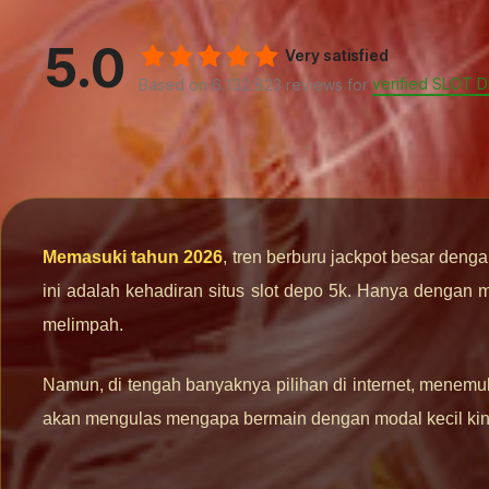
5.0
Very satisfied
verified SLOT 
Based on 6.132.823 reviews for
Memasuki tahun 2026
, tren berburu jackpot besar denga
ini adalah kehadiran situs slot depo 5k. Hanya denga
melimpah.
Namun, di tengah banyaknya pilihan di internet, menemuk
akan mengulas mengapa bermain dengan modal kecil ki