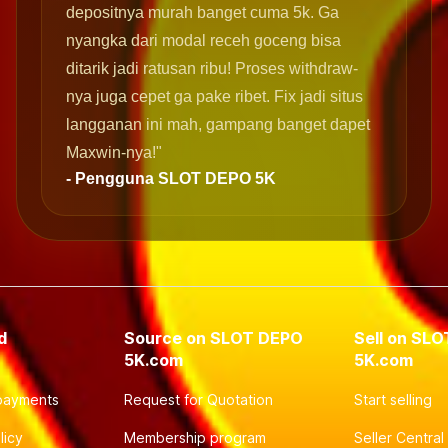
depositnya murah banget cuma 5k. Ga
nyangka dari modal receh goceng bisa
ditarik jadi ratusan ribu! Proses withdraw-
nya juga cepet ga pake ribet. Fix jadi situs
langganan ini mah, gampang banget dapet
Maxwin-nya!"
- Pengguna SLOT DEPO 5K
d
Source on SLOT DEPO
Sell on SL
5K.com
5K.com
payments
Request for Quotation
Start selling
licy
Membership program
Seller Central