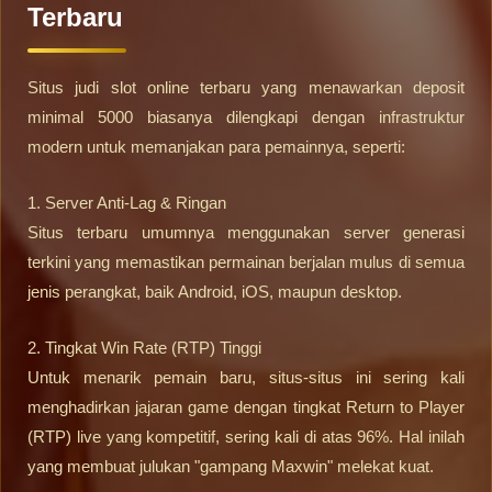
Terbaru
Situs judi slot online terbaru yang menawarkan deposit
minimal 5000 biasanya dilengkapi dengan infrastruktur
modern untuk memanjakan para pemainnya, seperti:
1. Server Anti-Lag & Ringan
Situs terbaru umumnya menggunakan server generasi
terkini yang memastikan permainan berjalan mulus di semua
jenis perangkat, baik Android, iOS, maupun desktop.
2. Tingkat Win Rate (RTP) Tinggi
Untuk menarik pemain baru, situs-situs ini sering kali
menghadirkan jajaran game dengan tingkat Return to Player
(RTP) live yang kompetitif, sering kali di atas 96%. Hal inilah
yang membuat julukan "gampang Maxwin" melekat kuat.