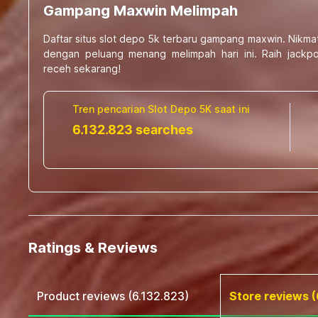
Gampang Maxwin Melimpah
Daftar situs slot depo 5k terbaru gampang maxwin. Nikmat
dengan peluang menang melimpah hari ini. Raih jackp
receh sekarang!
Tren pencarian Slot Depo 5K saat ini
6.132.823 searches
Ratings & Reviews
Product reviews (6.132.823)
Store reviews (