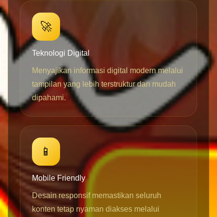
🚀
Teknologi Digital
Menyajikan informasi digital modern melalui
tampilan yang lebih terstruktur dan mudah
dipahami.
📱
Mobile Friendly
Desain responsif memastikan seluruh
konten tetap nyaman diakses melalui