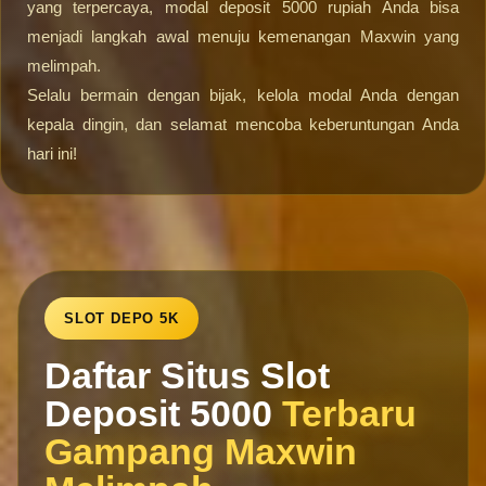
yang terpercaya, modal deposit 5000 rupiah Anda bisa
menjadi langkah awal menuju kemenangan Maxwin yang
melimpah.
Selalu bermain dengan bijak, kelola modal Anda dengan
kepala dingin, dan selamat mencoba keberuntungan Anda
hari ini!
SLOT DEPO 5K
Daftar Situs Slot
Deposit 5000
Terbaru
Gampang Maxwin