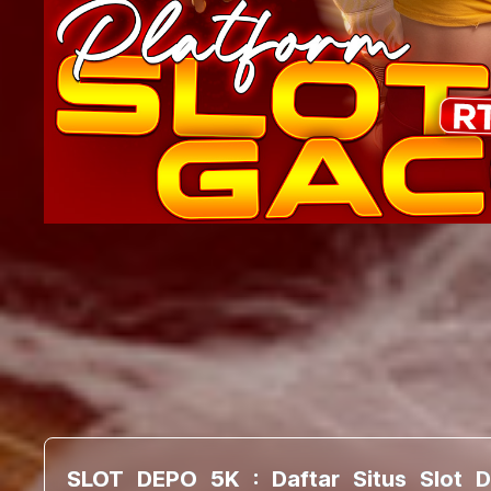
SLOT DEPO 5K : Daftar Situs Slot 