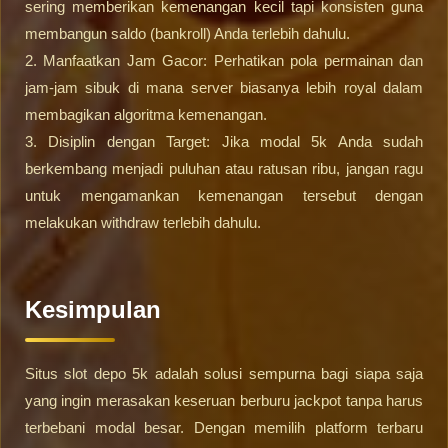
sering memberikan kemenangan kecil tapi konsisten guna
membangun saldo (bankroll) Anda terlebih dahulu.
2. Manfaatkan Jam Gacor: Perhatikan pola permainan dan
jam-jam sibuk di mana server biasanya lebih royal dalam
membagikan algoritma kemenangan.
3. Disiplin dengan Target: Jika modal 5k Anda sudah
berkembang menjadi puluhan atau ratusan ribu, jangan ragu
untuk mengamankan kemenangan tersebut dengan
melakukan withdraw terlebih dahulu.
Kesimpulan
Situs slot depo 5k adalah solusi sempurna bagi siapa saja
yang ingin merasakan keseruan berburu jackpot tanpa harus
terbebani modal besar. Dengan memilih platform terbaru