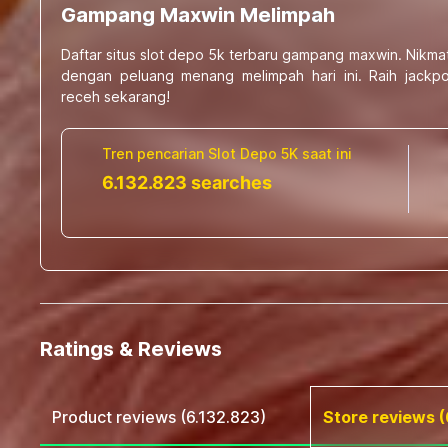
Gampang Maxwin Melimpah
Daftar situs slot depo 5k terbaru gampang maxwin. Nikmat
dengan peluang menang melimpah hari ini. Raih jackp
receh sekarang!
Tren pencarian Slot Depo 5K saat ini
6.132.823 searches
Ratings & Reviews
Product reviews (6.132.823)
Store reviews (