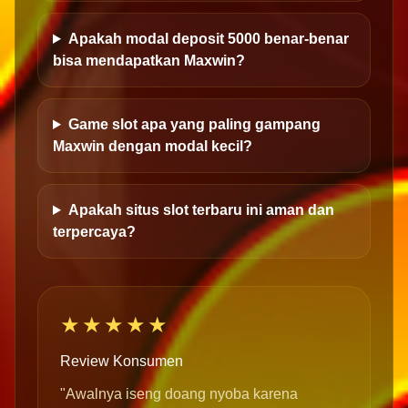
Apakah modal deposit 5000 benar-benar
bisa mendapatkan Maxwin?
Game slot apa yang paling gampang
Maxwin dengan modal kecil?
Apakah situs slot terbaru ini aman dan
terpercaya?
★★★★★
Review Konsumen
"Awalnya iseng doang nyoba karena