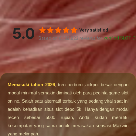
5.0
Very satisfied
verified SLOT 
Based on 6.132.823 reviews for
Memasuki tahun 2026
, tren berburu jackpot besar dengan
modal minimal semakin diminati oleh para pecinta game slot
online. Salah satu alternatif terbaik yang sedang viral saat ini
adalah kehadiran situs slot depo 5k. Hanya dengan modal
receh sebesar 5000 rupiah, Anda sudah memiliki
kesempatan yang sama untuk merasakan sensasi Maxwin
yang melimpah.