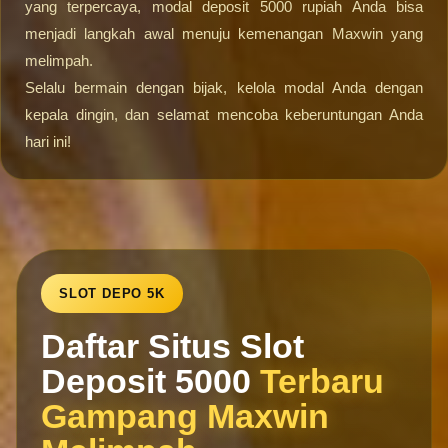
yang terpercaya, modal deposit 5000 rupiah Anda bisa
menjadi langkah awal menuju kemenangan Maxwin yang
melimpah.
Selalu bermain dengan bijak, kelola modal Anda dengan
kepala dingin, dan selamat mencoba keberuntungan Anda
hari ini!
SLOT DEPO 5K
Daftar Situs Slot
Deposit 5000
Terbaru
Gampang Maxwin