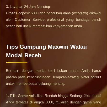
3. Layanan 24 Jam Nonstop
Proses deposit 5000 dan penarikan dana (withdraw) dikawal
oleh Customer Service profesional yang bersiaga penuh
setiap hari untuk memastikan kenyamanan Anda.
Tips Gampang Maxwin Walau
Modal Receh
Bermain dengan modal kecil bukan berarti Anda harus
pasrah pada keberuntungan. Terapkan strategi pintar berikut
untuk memperbesar peluang menang:
1. Pilih Game Volatilitas Rendah hingga Sedang: Jika modal
Anda terbatas di angka 5000, mulailah dengan game yang