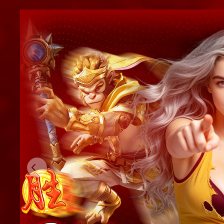
Previous slide