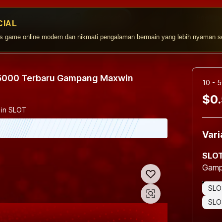
Deliver to:
for?
BANYAK FREESPIN di SLOT DEPO 5K
Search
English
ID
CIAL
 game online modern dan nikmati pengalaman bermain yang lebih nyaman set
cover
SLO
t 5000 Terbaru Gampang Maxwin
10 - 
$0
 in SLOT
Vari
SLOT
Gamp
SLO
SLO