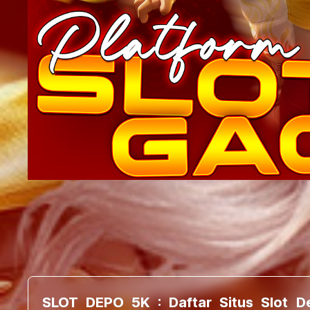
SLOT DEPO 5K : Daftar Situs Slot 