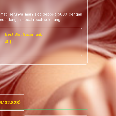
kmati serunya main slot deposit 5000 dengan
 Anda dengan modal receh sekarang!
Best Slot Gacor rank
# 1
6.132.823)