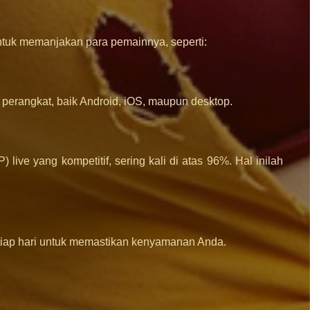
untuk memanjakan para pemainnya, seperti:
perangkat, baik Android, iOS, maupun desktop.
live yang kompetitif, sering kali di atas 96%. Hal inilah
etiap hari untuk memastikan kenyamanan Anda.