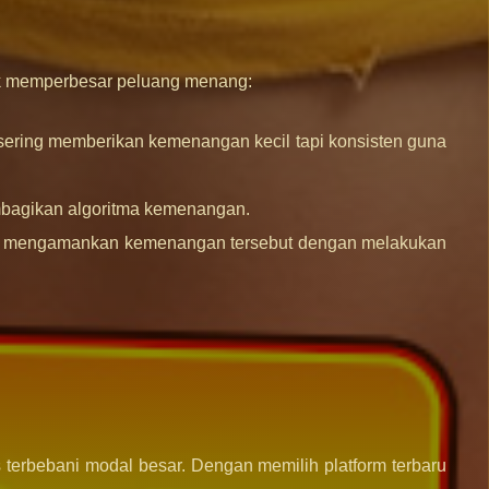
tuk memperbesar peluang menang:
 sering memberikan kemenangan kecil tapi konsisten guna
embagikan algoritma kemenangan.
ntuk mengamankan kemenangan tersebut dengan melakukan
 terbebani modal besar. Dengan memilih platform terbaru