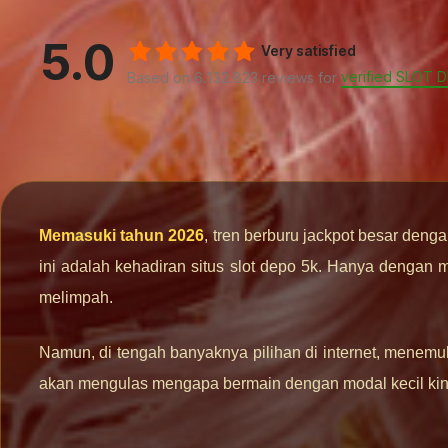
5.0
Very satisfied
verified SLOT 
Based on 6.132.823 reviews for
Memasuki tahun 2026
, tren berburu jackpot besar denga
ini adalah kehadiran situs slot depo 5k. Hanya denga
melimpah.
Namun, di tengah banyaknya pilihan di internet, menemuk
akan mengulas mengapa bermain dengan modal kecil ki