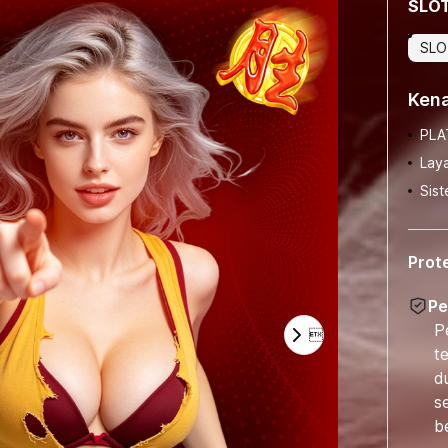
SLO
SL
Ken
PLA
Lay
Sis
Prot
P
P

Next slide
t
d
s
b