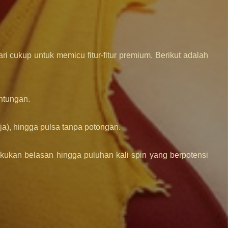
ri cukup untuk memicu fitur-fitur premium. Berikut adalah
ntungan.
ja), hingga pulsa tanpa potongan.
akukan belasan hingga puluhan kali spin yang berpotensi