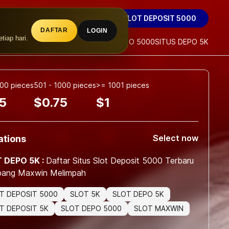
-IDR
SLOT 5000
SLOT DEPOSIT 5000
DAFTAR
LOGIN
iap hari.
T 5000
SLOT DEPOSIT 5000
SLOT DEPO 5000
SITUS DEPO 5K
500 pieces
501 - 1000 pieces
>= 1001 pieces
.5
$0.75
$1
Select now
ations
 DEPO 5K :
Daftar Situs Slot Deposit 5000 Terbaru
ang Maxwin Melimpah
T DEPOSIT 5000
SLOT 5K
SLOT DEPO 5K
T DEPOSIT 5K
SLOT DEPO 5000
SLOT MAXWIN