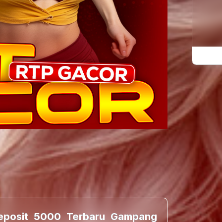
Deposit 5000 Terbaru Gampang