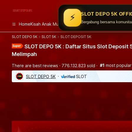
iphones 16
What are you looking 
SLOT DEPO 5K OFFI
⚡
torras phone case
Bergabung bersama komunitas
samsung note 20 5g 
Home
Kisah Anak Muda
FAQ
iphones 15 pro max
SLOT DEPO 5K
SLOT 5K
SLOT DEPOSIT 5K
SLOT DEPO 5K : Daftar Situs Slot Deposi
Melimpah
#1
most popular
There are best reviews
776.132.823 sold
SLOT DEPO 5K
SLOT