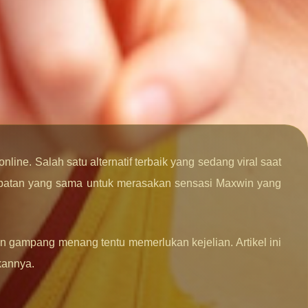
line. Salah satu alternatif terbaik yang sedang viral saat
empatan yang sama untuk merasakan sensasi Maxwin yang
an gampang menang tentu memerlukan kejelian. Artikel ini
kannya.