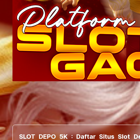
SLOT DEPO 5K : Daftar Situs Slot 