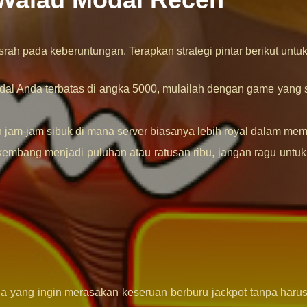
srah pada keberuntungan. Terapkan strategi pintar berikut un
odal Anda terbatas di angka 5000, mulailah dengan game yang
n jam-jam sibuk di mana server biasanya lebih royal dalam m
berkembang menjadi puluhan atau ratusan ribu, jangan ragu u
aja yang ingin merasakan keseruan berburu jackpot tanpa harus