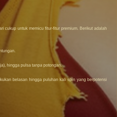
ri cukup untuk memicu fitur-fitur premium. Berikut adalah
ntungan.
ja), hingga pulsa tanpa potongan.
akukan belasan hingga puluhan kali spin yang berpotensi