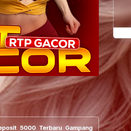
Deposit 5000 Terbaru Gampang