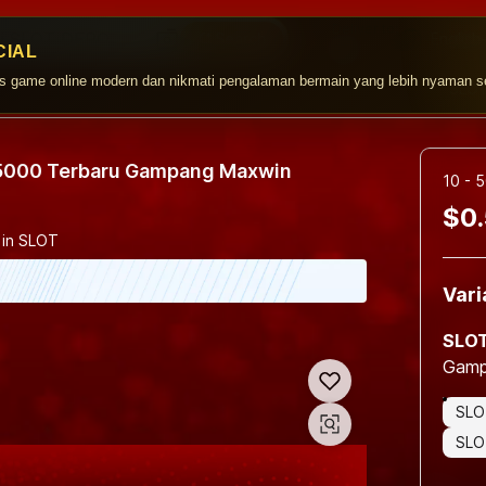
Deliver to:
for?
BANYAK FREESPIN di SLOT DEPO 5K
Search
English
ID
CIAL
 game online modern dan nikmati pengalaman bermain yang lebih nyaman set
cover
SLO
t 5000 Terbaru Gampang Maxwin
10 - 
$0
 in SLOT
Vari
SLOT
Gamp
SLO
SLO