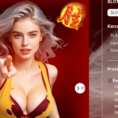
SLO
SL
Ken
PLA
Lay
Sis
Prot
P
P

Next slide
t
d
s
b