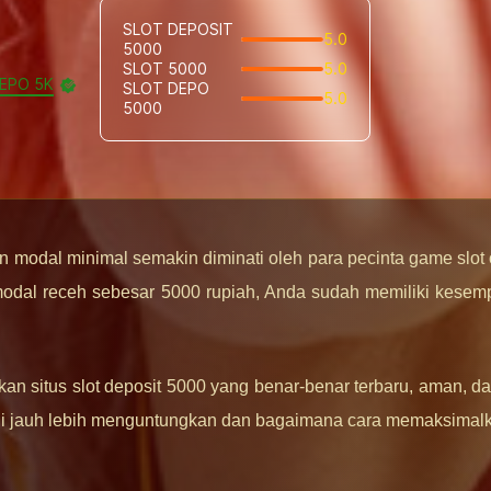
SLOT DEPOSIT
5.0
5000
SLOT 5000
5.0
DEPO 5K
SLOT DEPO
5.0
5000
n modal minimal semakin diminati oleh para pecinta game slot on
n modal receh sebesar 5000 rupiah, Anda sudah memiliki kes
an situs slot deposit 5000 yang benar-benar terbaru, aman, d
ni jauh lebih menguntungkan dan bagaimana cara memaksimal