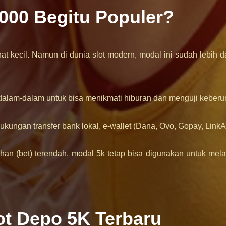
000 Begitu Populer?
t kecil. Namun di dunia slot modern, modal ini sudah lebih da
 dalam-dalam untuk bisa menikmati hiburan dan menguji keberu
dukungan transfer bank lokal, e-wallet (Dana, Ovo, Gopay, LinkA
han (bet) terendah, modal 5k tetap bisa digunakan untuk mel
ot Depo 5K Terbaru