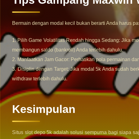
Bermain dengan modal kecil bukan berarti Anda harus pa
1. Pilih Game Volatilitas Rendah hingga Sedang: Jika m
membangun saldo (bankroll) Anda terlebih dahulu.
2. Manfaatkan Jam Gacor: Perhatikan pola permainan da
3. Disiplin dengan Target: Jika modal 5k Anda sudah 
withdraw terlebih dahulu.
Kesimpulan
Situs slot depo 5k adalah solusi sempurna bagi siapa s