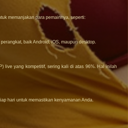
untuk memanjakan para pemainnya, seperti:
perangkat, baik Android, iOS, maupun desktop.
live yang kompetitif, sering kali di atas 96%. Hal inilah
etiap hari untuk memastikan kenyamanan Anda.