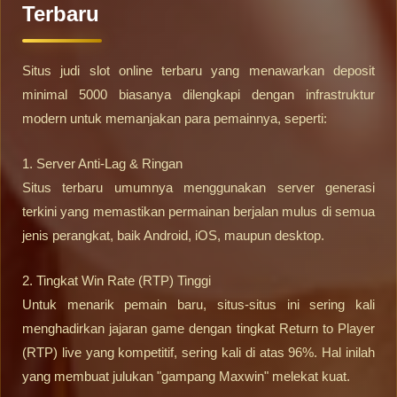
Terbaru
Situs judi slot online terbaru yang menawarkan deposit
minimal 5000 biasanya dilengkapi dengan infrastruktur
modern untuk memanjakan para pemainnya, seperti:
1. Server Anti-Lag & Ringan
Situs terbaru umumnya menggunakan server generasi
terkini yang memastikan permainan berjalan mulus di semua
jenis perangkat, baik Android, iOS, maupun desktop.
2. Tingkat Win Rate (RTP) Tinggi
Untuk menarik pemain baru, situs-situs ini sering kali
menghadirkan jajaran game dengan tingkat Return to Player
(RTP) live yang kompetitif, sering kali di atas 96%. Hal inilah
yang membuat julukan "gampang Maxwin" melekat kuat.