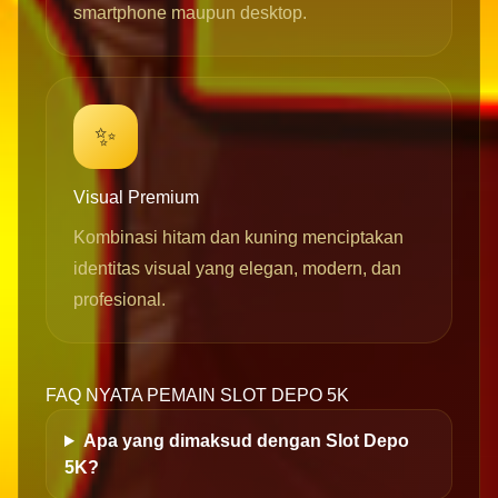
smartphone maupun desktop.
✨
Visual Premium
Kombinasi hitam dan kuning menciptakan
identitas visual yang elegan, modern, dan
profesional.
FAQ NYATA PEMAIN SLOT DEPO 5K
Apa yang dimaksud dengan Slot Depo
5K?