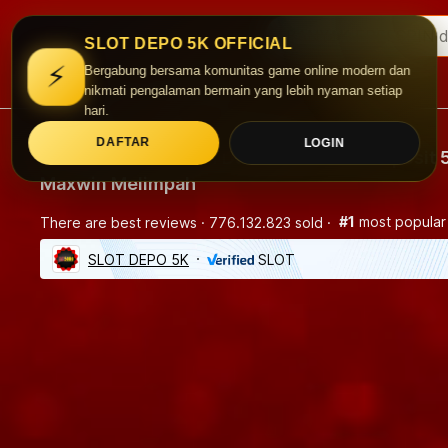
iphones 16
What are you looking 
BANYAK FREESPIN d
SLOT DEPO 5K OFFICIAL
torras phone case
⚡
Bergabung bersama komunitas game online modern dan
samsung note 20 5g 
Home
Kisah Anak Muda
FAQ
nikmati pengalaman bermain yang lebih nyaman setiap
iphones 15 pro max
hari.
SLOT DEPO 5K
SLOT 5K
SLOT DEPOSIT 5K
DAFTAR
LOGIN
SLOT DEPO 5K : Daftar Situs Slot Deposi
Maxwin Melimpah
#1
most popular
There are best reviews
776.132.823 sold
SLOT DEPO 5K
SLOT