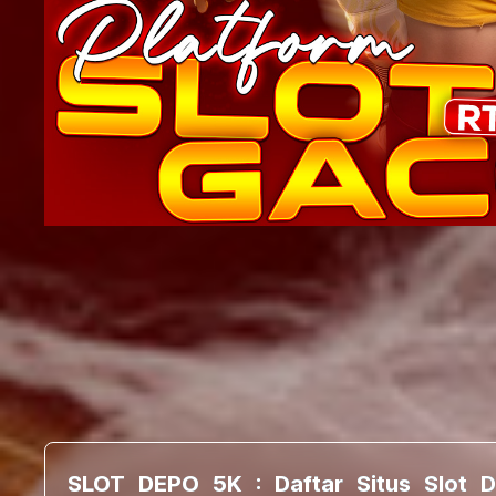
SLOT DEPO 5K : Daftar Situs Slot 