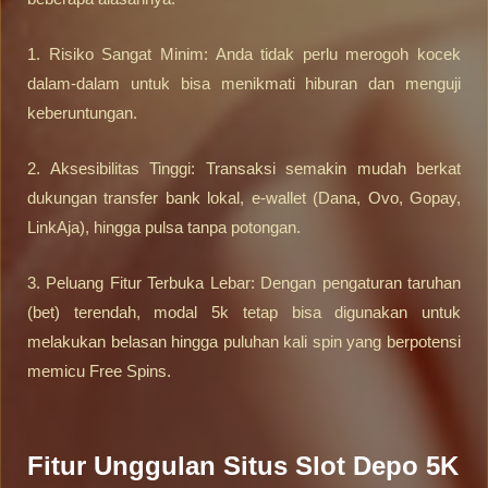
1. Risiko Sangat Minim: Anda tidak perlu merogoh kocek
dalam-dalam untuk bisa menikmati hiburan dan menguji
keberuntungan.
2. Aksesibilitas Tinggi: Transaksi semakin mudah berkat
dukungan transfer bank lokal, e-wallet (Dana, Ovo, Gopay,
LinkAja), hingga pulsa tanpa potongan.
3. Peluang Fitur Terbuka Lebar: Dengan pengaturan taruhan
(bet) terendah, modal 5k tetap bisa digunakan untuk
melakukan belasan hingga puluhan kali spin yang berpotensi
memicu Free Spins.
Fitur Unggulan Situs Slot Depo 5K