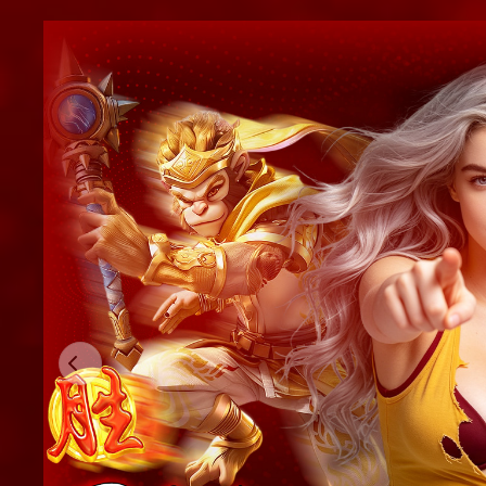
Previous slide