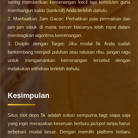
sering memberikan kemenangan kecil tapi konsisten guna
membangun saldo (bankroll) Anda terlebih dahulu.
2. Manfaatkan Jam Gacor: Perhatikan pola permainan dan
jam-jam sibuk di mana server biasanya lebih royal dalam
membagikan algoritma kemenangan.
3. Disiplin dengan Target: Jika modal 5k Anda sudah
berkembang menjadi puluhan atau ratusan ribu, jangan ragu
untuk mengamankan kemenangan tersebut dengan
melakukan withdraw terlebih dahulu.
Kesimpulan
Situs slot depo 5k adalah solusi sempurna bagi siapa saja
yang ingin merasakan keseruan berburu jackpot tanpa harus
terbebani modal besar. Dengan memilih platform terbaru