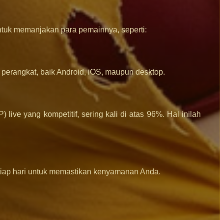
untuk memanjakan para pemainnya, seperti:
perangkat, baik Android, iOS, maupun desktop.
live yang kompetitif, sering kali di atas 96%. Hal inilah
etiap hari untuk memastikan kenyamanan Anda.