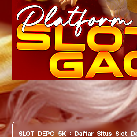
SLOT DEPO 5K : Daftar Situs Slot 