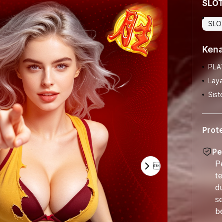
SLO
SL
Ken
PLA
Lay
Sis
Prot
P
P

Next slide
t
d
s
b