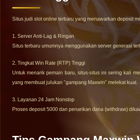
Situs judi slot online terbaru yang menawarkan deposit 
1. Server Anti-Lag & Ringan
Situs terbaru umumnya menggunakan server generasi terk
2. Tingkat Win Rate (RTP) Tinggi
Untuk menarik pemain baru, situs-situs ini sering kali m
yang membuat julukan "gampang Maxwin" melekat kuat.
3. Layanan 24 Jam Nonstop
Proses deposit 5000 dan penarikan dana (withdraw) dika
Tips Gampang Maxwin 