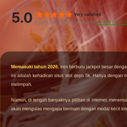
5.0
Very satisfied
verified SLOT 
Based on 6.132.823 reviews for
Memasuki tahun 2026
, tren berburu jackpot besar denga
ini adalah kehadiran situs slot depo 5k. Hanya denga
melimpah.
Namun, di tengah banyaknya pilihan di internet, menemuk
akan mengulas mengapa bermain dengan modal kecil ki