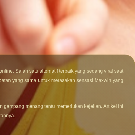
line. Salah satu alternatif terbaik yang sedang viral saat
empatan yang sama untuk merasakan sensasi Maxwin yang
an gampang menang tentu memerlukan kejelian. Artikel ini
kannya.