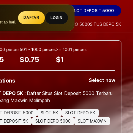
-IDR
SLOT 5000
SLOT DEPOSIT 5000
DAFTAR
LOGIN
iap hari.
T 5000
SLOT DEPOSIT 5000
SLOT DEPO 5000
SITUS DEPO 5K
500 pieces
501 - 1000 pieces
>= 1001 pieces
.5
$0.75
$1
Select now
ations
 DEPO 5K :
Daftar Situs Slot Deposit 5000 Terbaru
ang Maxwin Melimpah
T DEPOSIT 5000
SLOT 5K
SLOT DEPO 5K
T DEPOSIT 5K
SLOT DEPO 5000
SLOT MAXWIN