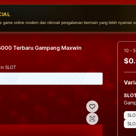
Deliver to:
for?
BANYAK FREESPIN di SLOT DEPO 5K
Search
English
ID
CIAL
 game online modern dan nikmati pengalaman bermain yang lebih nyaman set
cover
SLO
t 5000 Terbaru Gampang Maxwin
10 - 
$0
 in SLOT
Vari
SLOT
Gamp
SLO
SLO