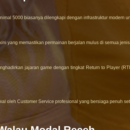
minimal 5000 biasanya dilengkapi dengan infrastruktur modern 
ini yang memastikan permainan berjalan mulus di semua jenis 
enghadirkan jajaran game dengan tingkat Return to Player (RTP) 
wal oleh Customer Service profesional yang bersiaga penuh s
Walau Modal Receh