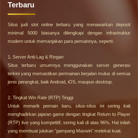
Terbaru
Situs judi slot online terbaru yang menawarkan deposit
minimal 5000 biasanya dilengkapi dengan infrastruktur
modern untuk memanjakan para pemainnya, seperti:
1. Server Anti-Lag & Ringan
Situs terbaru umumnya menggunakan server generasi
terkini yang memastikan permainan berjalan mulus di semua
jenis perangkat, baik Android, iOS, maupun desktop.
2. Tingkat Win Rate (RTP) Tinggi
Untuk menarik pemain baru, situs-situs ini sering kali
menghadirkan jajaran game dengan tingkat Return to Player
(RTP) live yang kompetitif, sering kali di atas 96%. Hal inilah
yang membuat julukan "gampang Maxwin" melekat kuat.