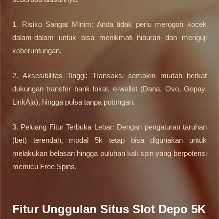
1. Risiko Sangat Minim: Anda tidak perlu merogoh kocek
dalam-dalam untuk bisa menikmati hiburan dan menguji
keberuntungan.
2. Aksesibilitas Tinggi: Transaksi semakin mudah berkat
dukungan transfer bank lokal, e-wallet (Dana, Ovo, Gopay,
LinkAja), hingga pulsa tanpa potongan.
3. Peluang Fitur Terbuka Lebar: Dengan pengaturan taruhan
(bet) terendah, modal 5k tetap bisa digunakan untuk
melakukan belasan hingga puluhan kali spin yang berpotensi
memicu Free Spins.
Fitur Unggulan Situs Slot Depo 5K