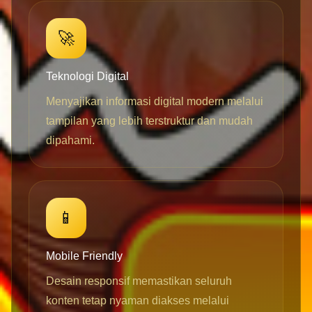
🚀
Teknologi Digital
Menyajikan informasi digital modern melalui
tampilan yang lebih terstruktur dan mudah
dipahami.
📱
Mobile Friendly
Desain responsif memastikan seluruh
konten tetap nyaman diakses melalui