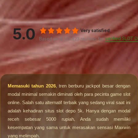
5.0
Very satisfied
verified SLOT 
Based on 6.132.823 reviews for
Memasuki tahun 2026
, tren berburu jackpot besar dengan
modal minimal semakin diminati oleh para pecinta game slot
online. Salah satu alternatif terbaik yang sedang viral saat ini
adalah kehadiran situs slot depo 5k. Hanya dengan modal
receh sebesar 5000 rupiah, Anda sudah memiliki
kesempatan yang sama untuk merasakan sensasi Maxwin
yang melimpah.