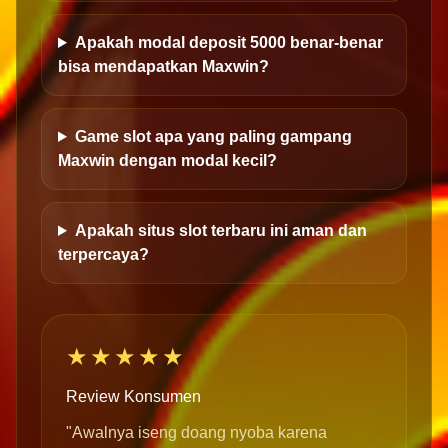
Apakah modal deposit 5000 benar-benar
bisa mendapatkan Maxwin?
Game slot apa yang paling gampang
Maxwin dengan modal kecil?
Apakah situs slot terbaru ini aman dan
terpercaya?
★★★★★
Review Konsumen
"Awalnya iseng doang nyoba karena