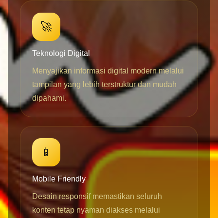
🚀
Teknologi Digital
Menyajikan informasi digital modern melalui
tampilan yang lebih terstruktur dan mudah
dipahami.
📱
Mobile Friendly
Desain responsif memastikan seluruh
konten tetap nyaman diakses melalui