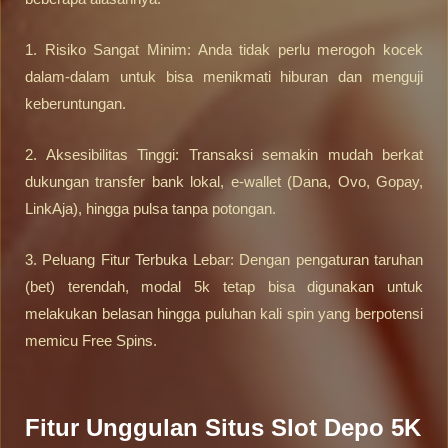
1. Risiko Sangat Minim: Anda tidak perlu merogoh kocek
dalam-dalam untuk bisa menikmati hiburan dan menguji
keberuntungan.
2. Aksesibilitas Tinggi: Transaksi semakin mudah berkat
dukungan transfer bank lokal, e-wallet (Dana, Ovo, Gopay,
LinkAja), hingga pulsa tanpa potongan.
3. Peluang Fitur Terbuka Lebar: Dengan pengaturan taruhan
(bet) terendah, modal 5k tetap bisa digunakan untuk
melakukan belasan hingga puluhan kali spin yang berpotensi
memicu Free Spins.
Fitur Unggulan Situs Slot Depo 5K