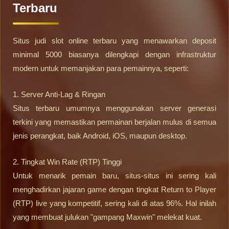
Terbaru
Situs judi slot online terbaru yang menawarkan deposit
minimal 5000 biasanya dilengkapi dengan infrastruktur
modern untuk memanjakan para pemainnya, seperti:
1. Server Anti-Lag & Ringan
Situs terbaru umumnya menggunakan server generasi
terkini yang memastikan permainan berjalan mulus di semua
jenis perangkat, baik Android, iOS, maupun desktop.
2. Tingkat Win Rate (RTP) Tinggi
Untuk menarik pemain baru, situs-situs ini sering kali
menghadirkan jajaran game dengan tingkat Return to Player
(RTP) live yang kompetitif, sering kali di atas 96%. Hal inilah
yang membuat julukan "gampang Maxwin" melekat kuat.