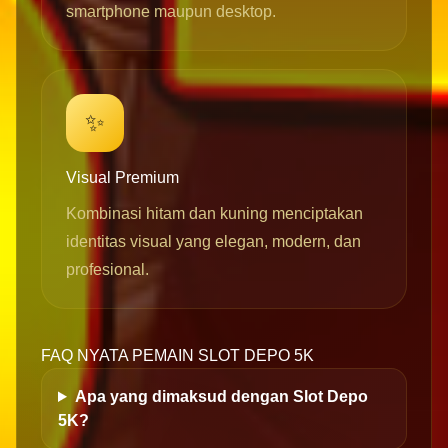
smartphone maupun desktop.
✨
Visual Premium
Kombinasi hitam dan kuning menciptakan
identitas visual yang elegan, modern, dan
profesional.
FAQ NYATA PEMAIN SLOT DEPO 5K
Apa yang dimaksud dengan Slot Depo
5K?