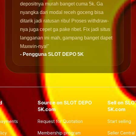
depositnya murah banget cuma 5k. Ga
nyangka dari modal receh goceng bisa
ditarik jadi ratusan ribu! Proses withdraw-
nya juga cepet ga pake ribet. Fix jadi situs
langganan ini mah, gampang banget dapet
Maxwin-nya!"
- Pengguna SLOT DEPO 5K
d
Source on SLOT DEPO
Sell on SL
5K.com
5K.com
payments
Request for Quotation
Start selling
licy
Membership program
Seller Central